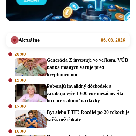
Aktuálne
06. 08. 2026
20:00
Generácia Z investuje vo veľkom. VÚB
banka mladých varuje pred
kryptomenami
19:00
Poberajú invalidný dôchodok a
zarábajú vyše 1 600 eur mesačne. Štát
im chce siahnuť na dávky
17:00
Byt alebo ETF? Rozdiel po 20 rokoch je
väčší, než čakáte
16:00