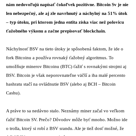
nám nedovoľujú napísať čokoľvek pozitívne. Bitcoin Sv je nie
len nebezpečný, ale aj zle navrhnutý a náchylný na 51% útok
– typ útoku, pri ktorom jedna entita získa viac než polovicu
ťažobného výkonu a začne prepisovať blockchain.
Náchylnosť BSV na tieto útoky je spôsobená faktom, že ide o
fork Bitcoinu a používa rovnaký ťažobný algoritmus. To
umožňuje minerov Bitcoinu (BTC) ťažiť s rovnakými strojmi aj
BSV. Bitcoin je však neporovnateľne väčší a iba malé percento
hashratu stačí na ovládnutie BSV (alebo aj BCH – Bitcoin
Cashu).
A práve to sa nedávno stalo. Neznámy miner začal vo veľkom
ťažiť Bitcoin SV. Prečo? Dôvodov môže byť mnoho. Možno ide
o trolla, ktorý si robí z BSV srandu. Ale je tiež dosť možné, že