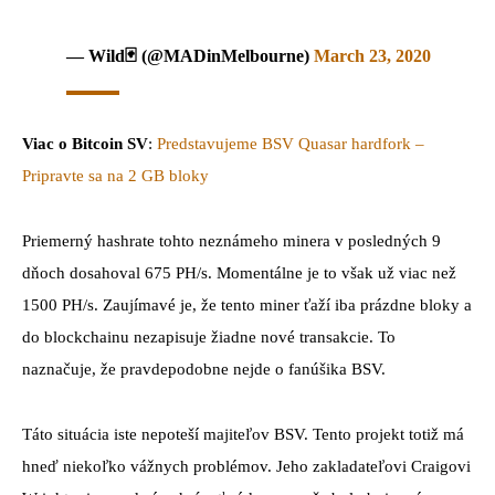
— Wild🃏 (@MADinMelbourne)
March 23, 2020
Viac o Bitcoin SV
:
Predstavujeme BSV Quasar hardfork –
Pripravte sa na 2 GB bloky
Priemerný hashrate tohto neznámeho minera v posledných 9
dňoch dosahoval 675 PH/s. Momentálne je to však už viac než
1500 PH/s. Zaujímavé je, že tento miner ťaží iba prázdne bloky a
do blockchainu nezapisuje žiadne nové transakcie. To
naznačuje, že pravdepodobne nejde o fanúšika BSV.
Táto situácia iste nepoteší majiteľov BSV. Tento projekt totiž má
hneď niekoľko vážnych problémov. Jeho zakladateľovi Craigovi