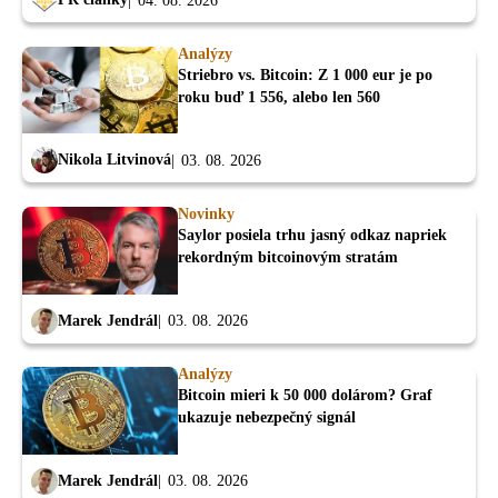
04. 08. 2026
Analýzy
Striebro vs. Bitcoin: Z 1 000 eur je po
roku buď 1 556, alebo len 560
Nikola Litvinová
03. 08. 2026
Novinky
Saylor posiela trhu jasný odkaz napriek
rekordným bitcoinovým stratám
Marek Jendrál
03. 08. 2026
Analýzy
Bitcoin mieri k 50 000 dolárom? Graf
ukazuje nebezpečný signál
Marek Jendrál
03. 08. 2026