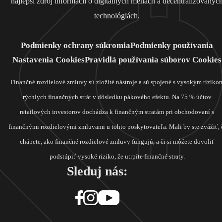
najlepší zdroj informácií o digitálnych menách a decentralizovanýc
technológiách.
Podmienky ochrany súkromia
Podmienky používania
Nastavenia Cookies
Pravidlá používania súborov Cookies
Finančné rozdielové zmluvy sú zložité nástroje a sú spojené s vysokým riziko
rýchlych finančných strát v dôsledku pákového efektu. Na 75 % účtov
retailových investorov dochádza k finančným stratám pri obchodovaní s
finančnými rozdielovými zmluvami u tohto poskytovateľa. Mali by ste zvážiť, 
chápete, ako finančné rozdielové zmluvy fungujú, a či si môžete dovoliť
podstúpiť vysoké riziko, že utrpíte finančné straty.
Sleduj nás: