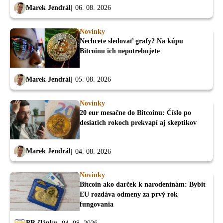
Marek Jendrál
06. 08. 2026
Novinky
Nechcete sledovať grafy? Na kúpu
Bitcoinu ich nepotrebujete
Marek Jendrál
05. 08. 2026
Novinky
20 eur mesačne do Bitcoinu: Číslo po
desiatich rokoch prekvapí aj skeptikov
Marek Jendrál
04. 08. 2026
Novinky
Bitcoin ako darček k narodeninám: Bybit
EU rozdáva odmeny za prvý rok
fungovania
PR články