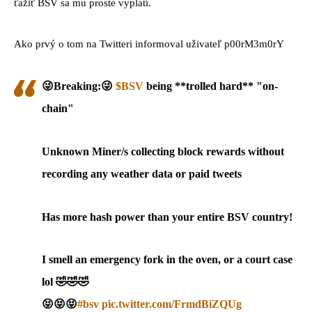
ťažiť BSV sa mu proste vyplatí.
Ako prvý o tom na Twitteri informoval uživateľ p00rM3m0rY
😜Breaking:😜
$BSV
being **trolled hard** "on-
chain"
Unknown Miner/s collecting block rewards without
recording any weather data or paid tweets
Has more hash power than your entire BSV country!
I smell an emergency fork in the oven, or a court case
lol 🤣🤣🤣
😝😝😝
#bsv
pic.twitter.com/FrmdBiZQUg