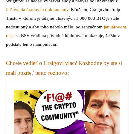
Wrightovi sa nedarí vyhrávať súdy a navyše bol obvinený z
falšovania úradných dokumentov
. Kľúče od Craigovho Tulip
Trustu v ktorom je údajne uložených 1 000 000 BTC je stále
nedostupný a aby toho nebolo málo, po senzačnom
januárovom
raste
sa BSV vrátil na pôvodné hodnoty. To ukazuje, že šlo v
podstate len o manipuláciu.
Chcete vedieť o Craigovi viac? Rozhodne by ste si
mali pozrieť tento rozhovor