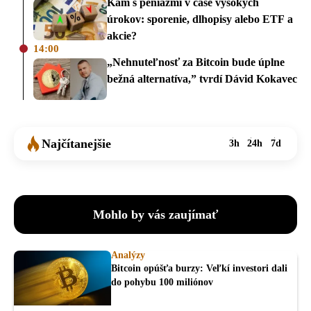
Kam s peniazmi v čase vysokých
úrokov: sporenie, dlhopisy alebo ETF a
akcie?
14:00
„Nehnuteľnosť za Bitcoin bude úplne
bežná alternatíva,” tvrdí Dávid Kokavec
Najčítanejšie
3h
24h
7d
Mohlo by vás zaujímať
Analýzy
Bitcoin opúšťa burzy: Veľkí investori dali
do pohybu 100 miliónov