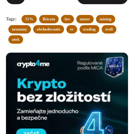
Tagy:
51%
Bitcoin
bsv
miner
mining
neznamy
obchodovanie
sv
trading
troll
utok