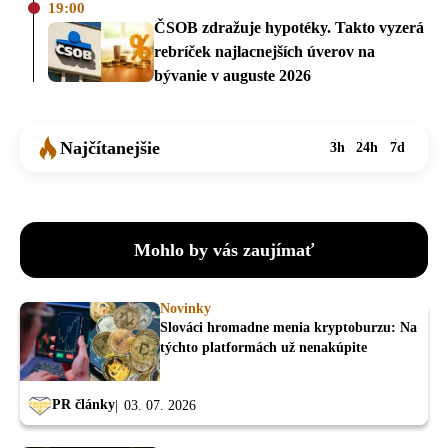
19:00
ČSOB zdražuje hypotéky. Takto vyzerá
rebríček najlacnejších úverov na
bývanie v auguste 2026
Najčítanejšie
3h
24h
7d
Mohlo by vás zaujímať
Novinky
Slováci hromadne menia kryptoburzu: Na
týchto platformách už nenakúpite
PR články
03. 07. 2026