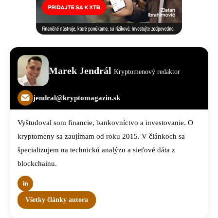
Marek Jendrál
Kryptomenový redaktor
jendral@kryptomagazin.sk
Vyštudoval som financie, bankovníctvo a investovanie. O
kryptomeny sa zaujímam od roku 2015. V článkoch sa
špecializujem na technickú analýzu a sieťové dáta z
blockchainu.
Všetky články autora