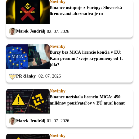
Novinky
Binance ustupuje z Európy: Slovenská
licencovaná alternatíva je tu
Marek Jendrál
02. 07. 2026
Novinky
Burzy bez MiCA licencie končia v EÚ:
Kam presunúť svoje kryptomeny od 1.
júla?
PR články
02. 07. 2026
Novinky
Binance nezískala licenciu MiCA: 450
miliónov používateľov v EÚ musí konať
Marek Jendrál
01. 07. 2026
Novinky