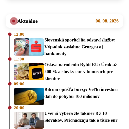
Aktuálne
06. 08. 2026
12:00
Slovenská sporiteľňa odstaví služby:
Výpadok zasiahne Georgea aj
bankomaty
11:00
Oslava narodenín Bybit EU: Úrok až
200 % a stovky eur v bonusoch pre
klientov
09:00
Bitcoin opúšťa burzy: Veľkí investori
dali do pohybu 100 miliónov
20:00
Úver si vyberá zle takmer 8 z 10
Slovákov. Prichádzajú tak o tisíce eur