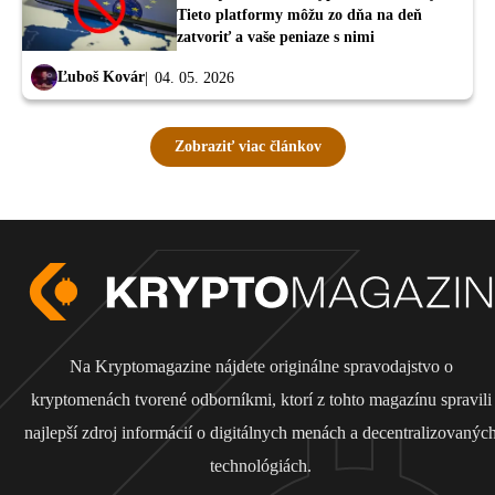
Tieto platformy môžu zo dňa na deň
zatvoriť a vaše peniaze s nimi
Ľuboš Kovár
04. 05. 2026
Zobraziť viac článkov
Na Kryptomagazine nájdete originálne spravodajstvo o
kryptomenách tvorené odborníkmi, ktorí z tohto magazínu spravili
najlepší zdroj informácií o digitálnych menách a decentralizovanýc
technológiách.