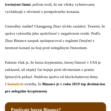
trestnými činmi
, pričom tvrdí, že nie všetky vyšetrovania
vychádzajú z obvinení z protiprávneho konania.
Generálny riaditeľ Changpeng Zhao rýchlo zasiahol. Tweetol, že
správa vykreslila jeho spoločnosť v negatívnom svetle. Podľa
Zhao Binance naopak spolupracoval s orgánmi činnými v
trestnom konaní na boji proti nelegálnym činnostiam.
Faktom však je, že burza kryptomien, ktorej činnosť v USA je
zakázaná, už nejaký čas bojuje proti obvineniam z prania
špinavých peňazí. Nedávna správa od blockchainovej firmy
Chainalysis
uviedla, že
Binance je v roku 2019 top destináciou
pre nelegálne kryptomeny
.
Používate burzu Binance?