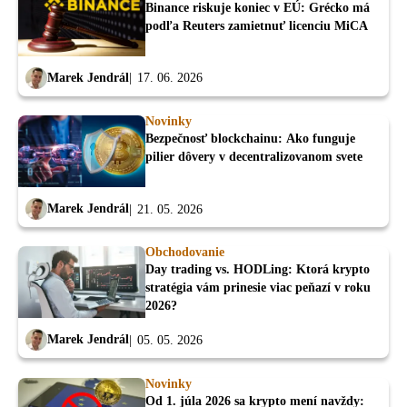
Binance riskuje koniec v EÚ: Grécko má
podľa Reuters zamietnuť licenciu MiCA
Marek Jendrál
17. 06. 2026
Novinky
Bezpečnosť blockchainu: Ako funguje
pilier dôvery v decentralizovanom svete
Marek Jendrál
21. 05. 2026
Obchodovanie
Day trading vs. HODLing: Ktorá krypto
stratégia vám prinesie viac peňazí v roku
2026?
Marek Jendrál
05. 05. 2026
Novinky
Od 1. júla 2026 sa krypto mení navždy: