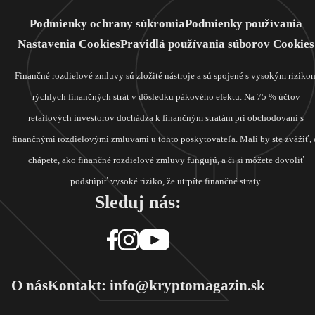
Podmienky ochrany súkromia
Podmienky používania
Nastavenia Cookies
Pravidlá používania súborov Cookies
Finančné rozdielové zmluvy sú zložité nástroje a sú spojené s vysokým riziko
rýchlych finančných strát v dôsledku pákového efektu. Na 75 % účtov
retailových investorov dochádza k finančným stratám pri obchodovaní s
finančnými rozdielovými zmluvami u tohto poskytovateľa. Mali by ste zvážiť, 
chápete, ako finančné rozdielové zmluvy fungujú, a či si môžete dovoliť
podstúpiť vysoké riziko, že utrpíte finančné straty.
Sleduj nás:
O nás
Kontakt: info@kryptomagazin.sk