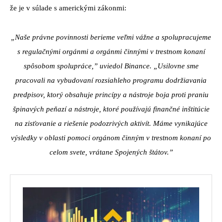
že je v súlade s americkými zákonmi:
„Naše právne povinnosti berieme veľmi vážne a spolupracujeme
s regulačnými orgánmi a orgánmi činnými v trestnom konaní
spôsobom spolupráce,” uviedol Binance. „Usilovne sme
pracovali na vybudovaní rozsiahleho programu dodržiavania
predpisov, ktorý obsahuje princípy a nástroje boja proti praniu
špinavých peňazí a nástroje, ktoré používajú finančné inštitúcie
na zisťovanie a riešenie podozrivých aktivít. Máme vynikajúce
výsledky v oblasti pomoci orgánom činným v trestnom konaní po
celom svete, vrátane Spojených štátov.”