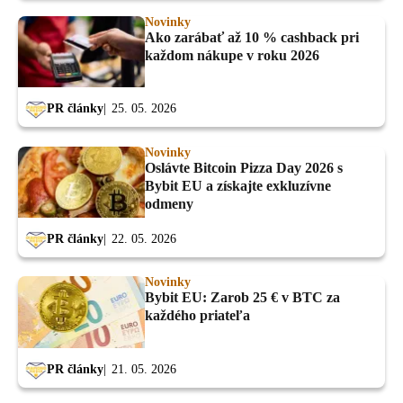
Novinky
Ako zarábať až 10 % cashback pri
každom nákupe v roku 2026
PR články
25. 05. 2026
Novinky
Oslávte Bitcoin Pizza Day 2026 s
Bybit EU a získajte exkluzívne
odmeny
PR články
22. 05. 2026
Novinky
Bybit EU: Zarob 25 € v BTC za
každého priateľa
PR články
21. 05. 2026