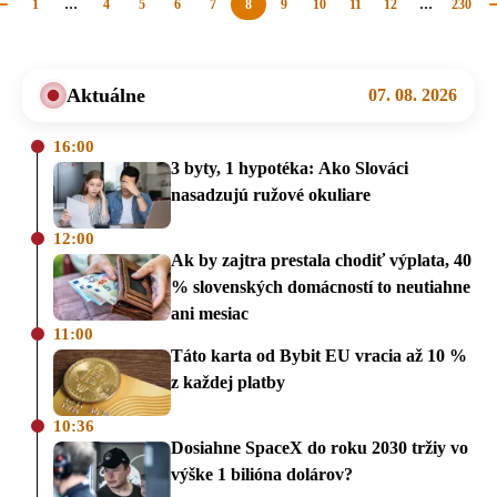
1
…
4
5
6
7
8
9
10
11
12
…
230
Predchádzajúca
stránka
Aktuálne
07. 08. 2026
16:00
3 byty, 1 hypotéka: Ako Slováci
nasadzujú ružové okuliare
12:00
Ak by zajtra prestala chodiť výplata, 40
% slovenských domácností to neutiahne
ani mesiac
11:00
Táto karta od Bybit EU vracia až 10 %
z každej platby
10:36
Dosiahne SpaceX do roku 2030 tržiy vo
výške 1 bilióna dolárov?