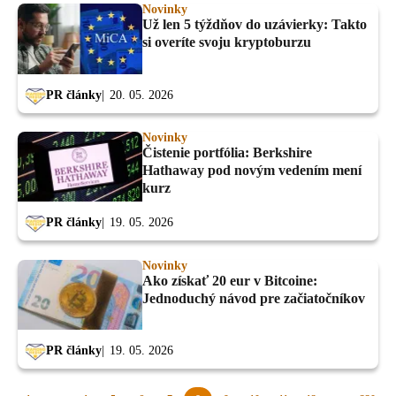
Novinky
Už len 5 týždňov do uzávierky: Takto
si overíte svoju kryptoburzu
PR články
20. 05. 2026
Novinky
Čistenie portfólia: Berkshire
Hathaway pod novým vedením mení
kurz
PR články
19. 05. 2026
Novinky
Ako získať 20 eur v Bitcoine:
Jednoduchý návod pre začiatočníkov
PR články
19. 05. 2026