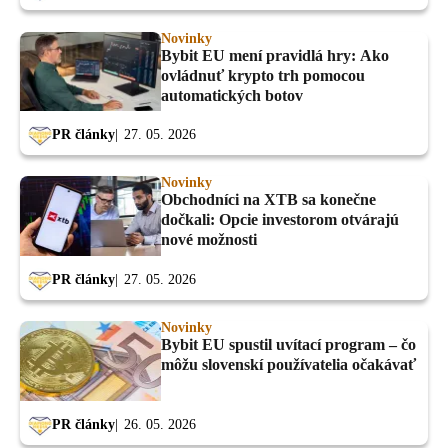
Novinky
Bybit EU mení pravidlá hry: Ako
ovládnuť krypto trh pomocou
automatických botov
PR články
27. 05. 2026
Novinky
Obchodníci na XTB sa konečne
dočkali: Opcie investorom otvárajú
nové možnosti
PR články
27. 05. 2026
Novinky
Bybit EU spustil uvítací program – čo
môžu slovenskí používatelia očakávať
PR články
26. 05. 2026