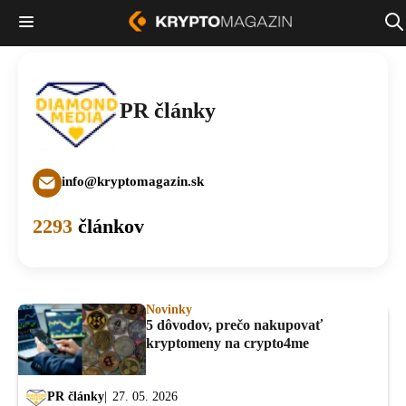
PR články
info@kryptomagazin.sk
2293
článkov
Novinky
5 dôvodov, prečo nakupovať
kryptomeny na crypto4me
PR články
27. 05. 2026