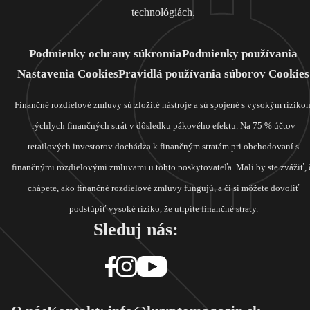
technológiách.
Podmienky ochrany súkromia
Podmienky používania
Nastavenia Cookies
Pravidlá používania súborov Cookies
Finančné rozdielové zmluvy sú zložité nástroje a sú spojené s vysokým riziko
rýchlych finančných strát v dôsledku pákového efektu. Na 75 % účtov
retailových investorov dochádza k finančným stratám pri obchodovaní s
finančnými rozdielovými zmluvami u tohto poskytovateľa. Mali by ste zvážiť, 
chápete, ako finančné rozdielové zmluvy fungujú, a či si môžete dovoliť
podstúpiť vysoké riziko, že utrpíte finančné straty.
Sleduj nás: