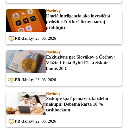
Novinky
Umelá inteligencia ako investičná
príležitosť: Ktoré firmy naozaj
profitujú?
PR články
23. 06. 2026
Novinky
Exkluzívne pre Slovákov a Čechov:
Vložte 1 € na Bybit EU a získate
bonus 20 €
PR články
23. 06. 2026
Novinky
Získajte späť peniaze z každého
nákupu: Debetná karta 10 %
cashbackom
PR články
22. 06. 2026