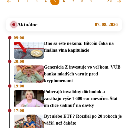
1
2
3
4
5
6
7
8
9
…
230
Predchádzajúca
Nasle
stránka
strán
Aktuálne
07. 08. 2026
09:00
Dno sa ešte nekoná: Bitcoin čaká na
finálna vlna kapitulácie
20:00
Generácia Z investuje vo veľkom. VÚB
banka mladých varuje pred
kryptomenami
19:00
Poberajú invalidný dôchodok a
zarábajú vyše 1 600 eur mesačne. Štát
im chce siahnuť na dávky
17:00
Byt alebo ETF? Rozdiel po 20 rokoch je
väčší, než čakáte