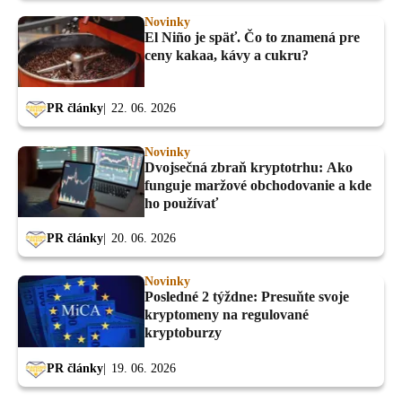
Novinky
El Niño je späť. Čo to znamená pre
ceny kakaa, kávy a cukru?
PR články
22. 06. 2026
Novinky
Dvojsečná zbraň kryptotrhu: Ako
funguje maržové obchodovanie a kde
ho používať
PR články
20. 06. 2026
Novinky
Posledné 2 týždne: Presuňte svoje
kryptomeny na regulované
kryptoburzy
PR články
19. 06. 2026