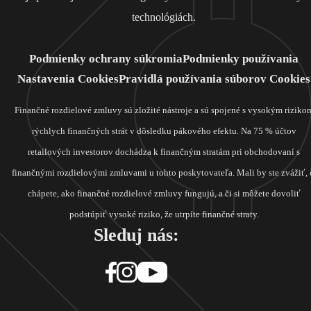
technológiách.
Podmienky ochrany súkromia
Podmienky používania
Nastavenia Cookies
Pravidlá používania súborov Cookies
Finančné rozdielové zmluvy sú zložité nástroje a sú spojené s vysokým riziko
rýchlych finančných strát v dôsledku pákového efektu. Na 75 % účtov
retailových investorov dochádza k finančným stratám pri obchodovaní s
finančnými rozdielovými zmluvami u tohto poskytovateľa. Mali by ste zvážiť, 
chápete, ako finančné rozdielové zmluvy fungujú, a či si môžete dovoliť
podstúpiť vysoké riziko, že utrpíte finančné straty.
Sleduj nás: