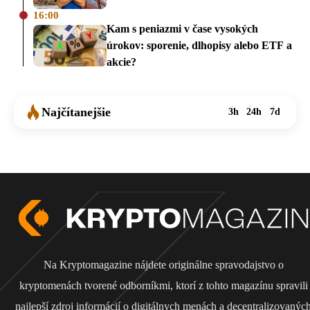
16:00
Kam s peniazmi v čase vysokých
úrokov: sporenie, dlhopisy alebo ETF a
akcie?
Najčítanejšie
3h
24h
7d
Na Kryptomagazine nájdete originálne spravodajstvo o
kryptomenách tvorené odborníkmi, ktorí z tohto magazínu spravili
najlepší zdroj informácií o digitálnych menách a decentralizovanýc