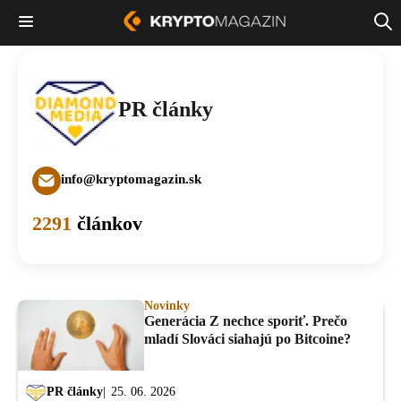
PR články
info@kryptomagazin.sk
2291
článkov
Novinky
Generácia Z nechce sporiť. Prečo
mladí Slováci siahajú po Bitcoine?
PR články
25. 06. 2026