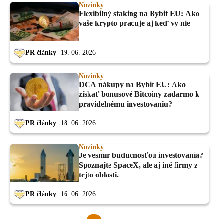
Novinky
Flexibilný staking na Bybit EU: Ako
vaše krypto pracuje aj keď vy nie
PR články
19. 06. 2026
Novinky
DCA nákupy na Bybit EU: Ako
získať bonusové Bitcoiny zadarmo k
pravidelnému investovaniu?
PR články
18. 06. 2026
Novinky
Je vesmír budúcnosťou investovania?
Spoznajte SpaceX, ale aj iné firmy z
tejto oblasti.
PR články
16. 06. 2026