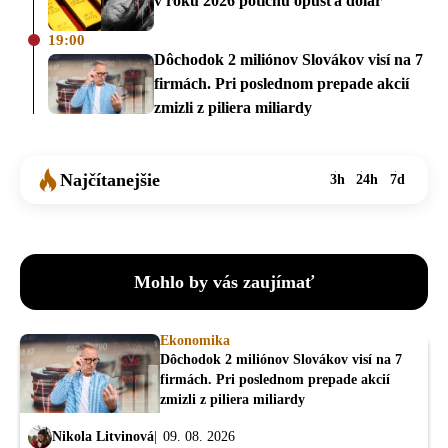
v roku 2026 potichu opúšťa dolár
19:00
Dôchodok 2 miliónov Slovákov visí na 7
firmách. Pri poslednom prepade akcií
zmizli z piliera miliardy
Najčítanejšie
3h
24h
7d
Mohlo by vás zaujímať
Ekonomika
Dôchodok 2 miliónov Slovákov visí na 7
firmách. Pri poslednom prepade akcií
zmizli z piliera miliardy
Nikola Litvinová
09. 08. 2026