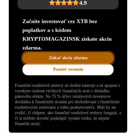
4.9
Začnite investovať cez XTB bez
poplatkov a s kódom
KRYPTOMAGAZINSK získate akciu
zdarma.
Získať akciu zdarma
Pozrieť recenziu
Finančné rozdielové zmluvy sú zložité nástroje a sú spojené s
vysokým rizikom rýchlych finančných strát v dôsledku
pákového efektu. Na 75 % účtov retailových investorov
dochádza k finančným stratám pri obchodovaní s finančnými
rozdielovými zmluvami u tohto poskytovateľa. Mali by ste
zvážiť, či chápete, ako finančné rozdielové zmluvy fungujú, a
či si môžete dovoliť podstúpiť vysoké riziko, že utrpíte
finančné straty.