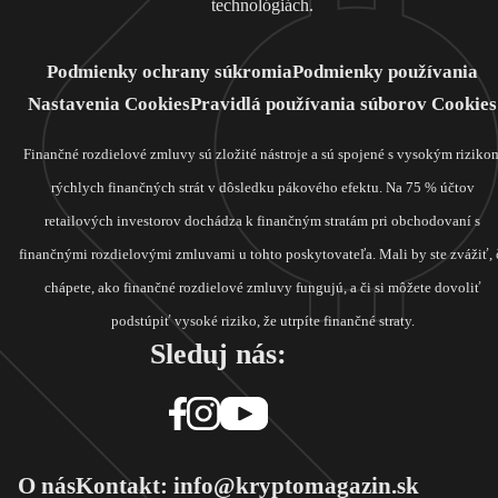
technológiách.
Podmienky ochrany súkromia
Podmienky používania
Nastavenia Cookies
Pravidlá používania súborov Cookies
Finančné rozdielové zmluvy sú zložité nástroje a sú spojené s vysokým riziko
rýchlych finančných strát v dôsledku pákového efektu. Na 75 % účtov
retailových investorov dochádza k finančným stratám pri obchodovaní s
finančnými rozdielovými zmluvami u tohto poskytovateľa. Mali by ste zvážiť, 
chápete, ako finančné rozdielové zmluvy fungujú, a či si môžete dovoliť
podstúpiť vysoké riziko, že utrpíte finančné straty.
Sleduj nás:
O nás
Kontakt: info@kryptomagazin.sk