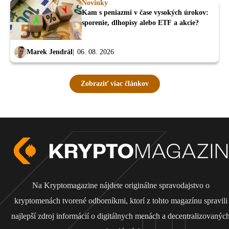
Novinky
Kam s peniazmi v čase vysokých úrokov:
sporenie, dlhopisy alebo ETF a akcie?
Marek Jendrál
06. 08. 2026
Zobraziť viac článkov
Na Kryptomagazine nájdete originálne spravodajstvo o
kryptomenách tvorené odborníkmi, ktorí z tohto magazínu spravili
najlepší zdroj informácií o digitálnych menách a decentralizovanýc