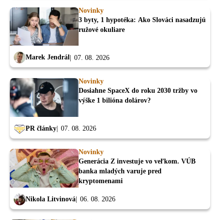
Novinky
3 byty, 1 hypotéka: Ako Slováci nasadzujú
ružové okuliare
Marek Jendrál
07. 08. 2026
Novinky
Dosiahne SpaceX do roku 2030 tržby vo
výške 1 bilióna dolárov?
PR články
07. 08. 2026
Novinky
Generácia Z investuje vo veľkom. VÚB
banka mladých varuje pred
kryptomenami
Nikola Litvinová
06. 08. 2026