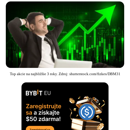
Top akcie na najbližšie 3 roky. Zdroj: shutterstock.com/fizkes/DBM31