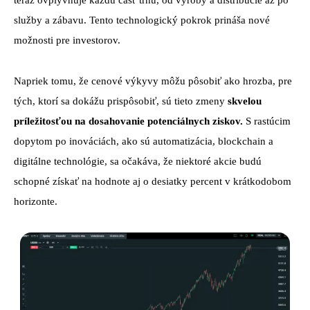
teraz ovplyvňuje každú časť trhu, od výroby a distribúcie až po
služby a zábavu. Tento technologický pokrok prináša nové
možnosti pre investorov.
Napriek tomu, že cenové výkyvy môžu pôsobiť ako hrozba, pre
tých, ktorí sa dokážu prispôsobiť, sú tieto zmeny
skvelou
príležitosťou na dosahovanie potenciálnych ziskov.
S rastúcim
dopytom po inováciách, ako sú automatizácia, blockchain a
digitálne technológie, sa očakáva, že niektoré akcie budú
schopné získať na hodnote aj o desiatky percent v krátkodobom
horizonte.