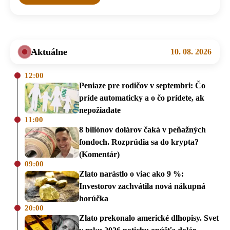
Aktuálne
10. 08. 2026
12:00
Peniaze pre rodičov v septembri: Čo
príde automaticky a o čo prídete, ak
nepožiadate
11:00
8 biliónov dolárov čaká v peňažných
fondoch. Rozprúdia sa do krypta?
(Komentár)
09:00
Zlato narástlo o viac ako 9 %:
Investorov zachvátila nová nákupná
horúčka
20:00
Zlato prekonalo americké dlhopisy. Svet