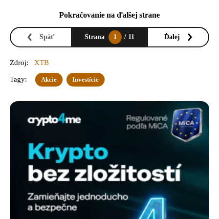
Pokračovanie na ďalšej strane
Späť
Strana
1
/ 11
Ďalej
Zdroj:
XTB
Tagy:
Akcie
Investície