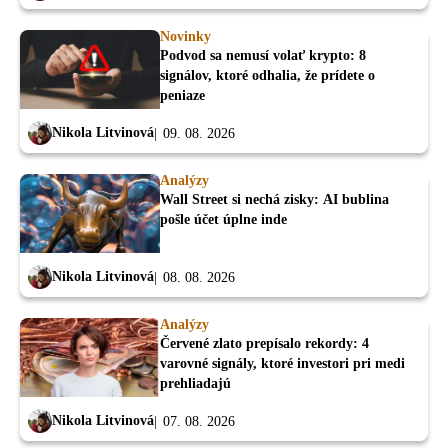
Novinky
Podvod sa nemusí volať krypto: 8
signálov, ktoré odhalia, že prídete o
peniaze
Nikola Litvinová
09. 08. 2026
Analýzy
Wall Street si nechá zisky: AI bublina
pošle účet úplne inde
Nikola Litvinová
08. 08. 2026
Analýzy
Červené zlato prepísalo rekordy: 4
varovné signály, ktoré investori pri medi
prehliadajú
Nikola Litvinová
07. 08. 2026