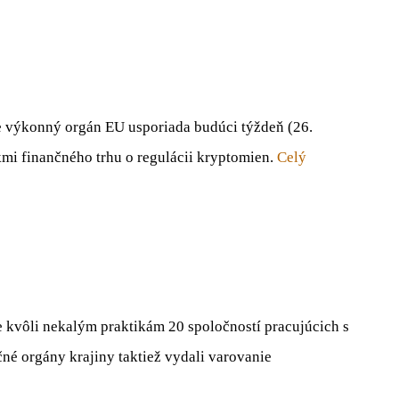
e výkonný orgán EU usporiada budúci týždeň (26.
kmi finančného trhu o regulácii kryptomien.
Celý
 kvôli nekalým praktikám 20 spoločností pracujúcich s
né orgány krajiny taktiež vydali varovanie