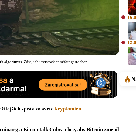
16:
12:
k algoritmus. Zdroj: shutterstock.com/fotogestoeber
N
žitejších správ zo sveta
kryptomien
.
itcoin.org a Bitcointalk Cobra chce, aby Bitcoin zmenil