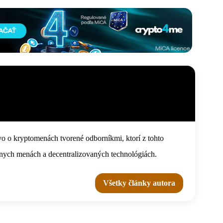
o o kryptomenách tvorené odborníkmi, ktorí z tohto
tálnych menách a decentralizovaných technológiách.
Všetky články autora