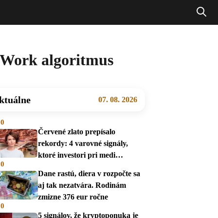
-Work algoritmus
ktuálne
07. 08. 2026
00
Červené zlato prepísalo
rekordy: 4 varovné signály,
ktoré investori pri medi
00
prehliadajú
Dane rastú, diera v rozpočte sa
aj tak nezatvára. Rodinám
zmizne 376 eur ročne
00
5 signálov, že kryptoponuka je