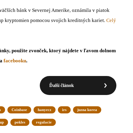
äčších bánk v Severnej Amerike, oznámila v piatok
up kryptomien pomocou svojich kreditných kariet.
Celý
ánky, použite zvonček, ktorý nájdete v ľavom dolnom
na
facebooku
.
Ďalší článok
a
Coinbase
hanyecz
irs
juzna korea
up
pokles
regulacie