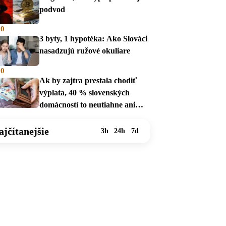
podvod
00
3 byty, 1 hypotéka: Ako Slováci
nasadzujú ružové okuliare
00
Ak by zajtra prestala chodiť
výplata, 40 % slovenských
domácností to neutiahne ani
mesiac
ajčítanejšie
3h
24h
7d