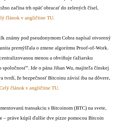
možno začína trh opäť obracať do zelených čísel,
lý článok v angličtine TU.
ntalk známy pod pseudonymom Cobra napísal otvorený
munita premýšľala o zmene algoritmu Proof-of-Work.
ecentralizovanou menou a obviňuje ťažiarsku
o spoločnosť”. Ide o pána Jihan Wu, majiteľa čínskej
 tvrdí, že bezpečnosť Bitcoinu závisí iba na dôvere,
Celý článok v angličtine TU.
mentovanú transakciu s Bitcoinom (BTC) na svete,
e – práve kúpil ďalšie dve pizze pomocou Bitcoin