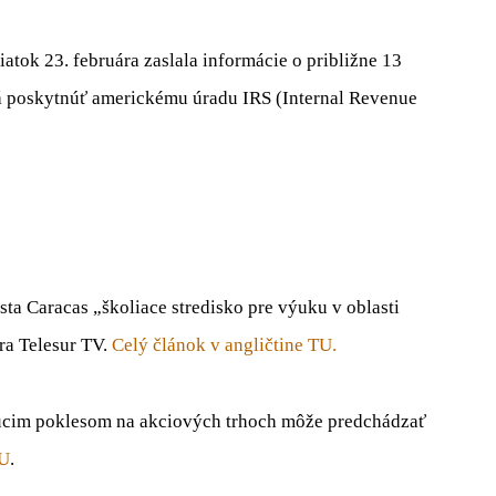
tok 23. februára zaslala informácie o približne 13
á poskytnúť americkému úradu IRS (Internal Revenue
ta Caracas „školiace stredisko pre výuku v oblasti
ra Telesur TV.
Celý článok v angličtine TU.
udúcim poklesom na akciových trhoch môže predchádzať
TU
.