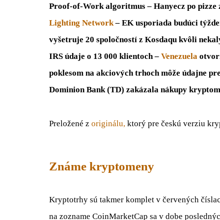
Proof-of-Work algoritmus – Hanyecz po pizze
Lighting Network
– EK usporiada budúci týždeň
vyšetruje 20 spoločností z Kosdaqu kvôli nek
IRS údaje o 13 000 klientoch –
Venezuela
otvor
poklesom na akciových trhoch môže údajne pr
Dominion Bank (TD) zakázala nákupy kryptomi
Preložené z
originálu,
ktorý pre českú verziu kr
Známe kryptomeny
Kryptotrhy sú takmer komplet v červených číslach
na zozname CoinMarketCap sa v dobe posledných