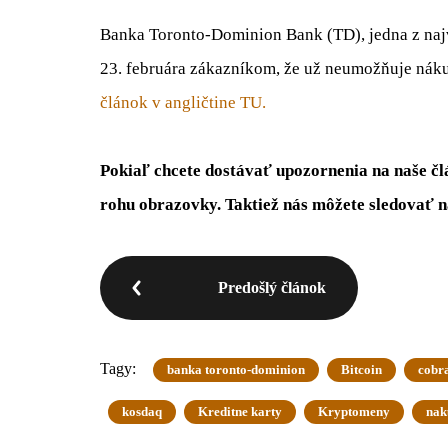
Banka Toronto-Dominion Bank (TD), jedna z najv
23. februára zákazníkom, že už neumožňuje nák
článok v angličtine TU.
Pokiaľ chcete dostávať upozornenia na naše čl
rohu obrazovky. Taktiež nás môžete sledovať 
Predošlý článok
Tagy:
banka toronto-dominion
Bitcoin
cobr
kosdaq
Kreditne karty
Kryptomeny
nak