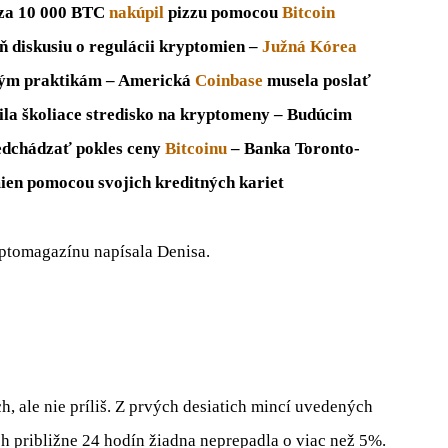
 za 10 000 BTC
nakúpil
pizzu pomocou
Bitcoin
 diskusiu o regulácii kryptomien –
Južná Kórea
alým praktikám – Americká
Coinbase
musela poslať
ila školiace stredisko na kryptomeny – Budúcim
edchádzať pokles ceny
Bitcoinu
– Banka Toronto-
en pomocou svojich kreditných kariet
yptomagazínu napísala Denisa.
, ale nie príliš. Z prvých desiatich mincí uvedených
 približne 24 hodín žiadna neprepadla o viac než 5%.