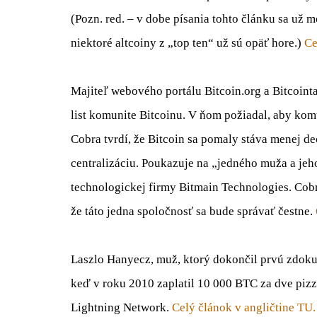
(Pozn. red. – v dobe písania tohto článku sa už 
niektoré altcoiny z „top ten“ už sú opäť hore.)
Ce
Majiteľ webového portálu Bitcoin.org a Bitcoi
list komunite Bitcoinu. V ňom požiadal, aby ko
Cobra tvrdí, že Bitcoin sa pomaly stáva menej d
centralizáciu. Poukazuje na „jedného muža a jeh
technologickej firmy Bitmain Technologies. Cobra
že táto jedna spoločnosť sa bude správať čestne.
Laszlo Hanyecz, muž, ktorý dokončil prvú zdoku
keď v roku 2010 zaplatil 10 000 BTC za dve pizz
Lightning Network.
Celý článok v angličtine TU.