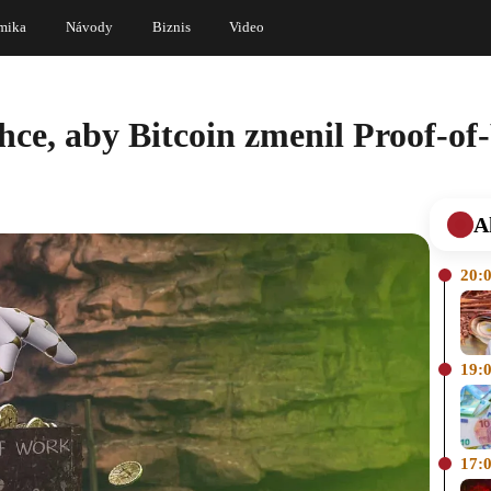
mika
Návody
Biznis
Video
e, aby Bitcoin zmenil Proof-of
A
20:
19:
17: