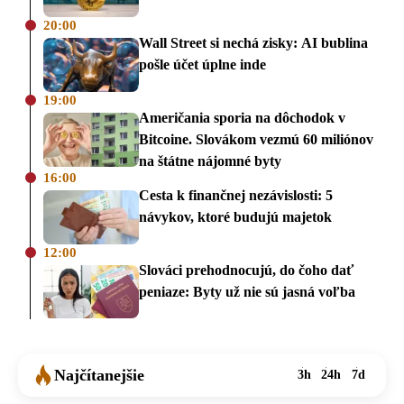
20:00
Wall Street si nechá zisky: AI bublina
pošle účet úplne inde
19:00
Američania sporia na dôchodok v
Bitcoine. Slovákom vezmú 60 miliónov
na štátne nájomné byty
16:00
Cesta k finančnej nezávislosti: 5
návykov, ktoré budujú majetok
12:00
Slováci prehodnocujú, do čoho dať
peniaze: Byty už nie sú jasná voľba
Najčítanejšie
3h
24h
7d