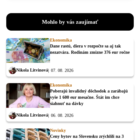
Mohlo by vás zaujímať
Ekonomika
Dane rastú, diera v rozpočte sa aj tak
nezatvára. Rodinám zmizne 376 eur ročne
Nikola Litvinová
07. 08. 2026
Ekonomika
Poberajú invalidný dôchodok a zarábajú
vyše 1 600 eur mesačne. Štát im chce
siahnuť na dávky
Nikola Litvinová
06. 08. 2026
Novinky
Ceny bytov na Slovensku zrýchlili na 3