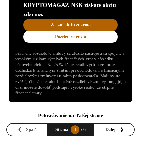
KRYPTOMAGAZINSK získate akciu
zdarma.
Získať akciu zdarma
Pozrieť recenziu
Finančné rozdielové zmluvy sú zložité nástroje a sú spojené s
vysokým rizikom rýchlych finančných strát v dôsledku
pákového efektu. Na 75 % účtov retailových investorov
dochádza k finančným stratám pri obchodovaní s finančnými
rozdielovými zmluvami u tohto poskytovateľa. Mali by ste
zvážiť, či chápete, ako finančné rozdielové zmluvy fungujú, a
či si môžete dovoliť podstúpiť vysoké riziko, že utrpíte
finančné straty.
Pokračovanie na ďalšej strane
Späť
Strana
1
/ 6
Ďalej