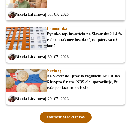
Nikola Litvinová
31. 07. 2026
Ekonomika
Byt ako top investícia na Slovensku? 14 %
ročne a takmer bez daní, no párty sa už
končí
Nikola Litvinová
30. 07. 2026
Novinky
Na Slovensku prežilo reguláciu MiCA len
6 krypto firiem. NBS ale upozorňuje, že
vaše peniaze to nechráni
Nikola Litvinová
29. 07. 2026
Zobraziť viac článkov