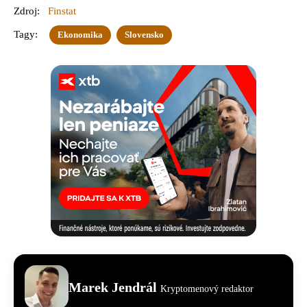
Zdroj:
Finstat
Tagy:
Ekonomika
Slovensko
Marek Jendrál
Kryptomenový redaktor