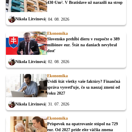
430 €/m². V Bratislave už narazili na strop
Nikola Litvinová
04. 08. 2026
Ekonomika
Slovensko prehĺbi dieru v rozpočte o 389
miliónov eur. Štát na daniach nevybral
dosť
Nikola Litvinová
02. 08. 2026
Ekonomika
Uvidí štát všetky vaše faktúry? Finančná
správa vysvetľuje, čo sa naozaj zmení od
roku 2027
Nikola Litvinová
31. 07. 2026
Ekonomika
Príspevok na opatrovanie stúpol na 729
eur. Od 2027 príde ešte väčšia zmena