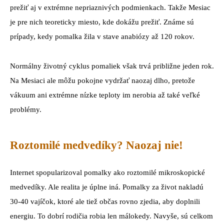
prežiť aj v extrémne nepriaznivých podmienkach. Takže Mesiac
je pre nich teoreticky miesto, kde dokážu prežiť. Známe sú
prípady, kedy pomalka žila v stave anabiózy až 120 rokov.
Normálny životný cyklus pomaliek však trvá približne jeden rok.
Na Mesiaci ale môžu pokojne vydržať naozaj dlho, pretože
vákuum ani extrémne nízke teploty im nerobia až také veľké
problémy.
Roztomilé medvedíky? Naozaj nie!
Internet spopularizoval pomalky ako roztomilé mikroskopické
medvedíky. Ale realita je úplne iná. Pomalky za život nakladú
30-40 vajíčok, ktoré ale tiež občas rovno zjedia, aby doplnili
energiu. To dobrí rodičia robia len málokedy. Navyše, sú celkom