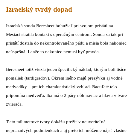
Izraelský tvrdý dopad
Izraelská sonda Beresheet bohužiaľ pri svojom pristátí na
Mesiaci stratila kontakt s operačným centrom. Sonda sa tak pri
pristátí dostala do nekontrolovaného pádu a misia bola nakoniec
neúspešná. Lenže to nakoniec nemusí byť pravda.
Beresheet totiž viezla jeden špecifický náklad, ktorým boli tisíce
pomaliek (tardigradov). Okrem iného majú prezývku aj vodné
medvedíky – pre ich charakteristický vzhľad. Bacuľaté telo
pripomína medveďa. Iba má o 2 páry nôh naviac a hlavu v tvare
zvierača.
Tieto milimetrové tvory dokážu prežiť v neuveriteľné
nepriaznivých podmienkach a aj preto ich môžeme nájsť vlastne