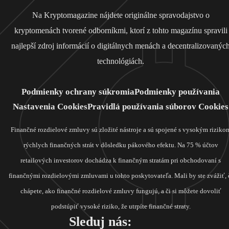
Na Kryptomagazine nájdete originálne spravodajstvo o
kryptomenách tvorené odborníkmi, ktorí z tohto magazínu spravili
najlepší zdroj informácií o digitálnych menách a decentralizovanýc
technológiách.
Podmienky ochrany súkromia
Podmienky používania
Nastavenia Cookies
Pravidlá používania súborov Cookies
Finančné rozdielové zmluvy sú zložité nástroje a sú spojené s vysokým riziko
rýchlych finančných strát v dôsledku pákového efektu. Na 75 % účtov
retailových investorov dochádza k finančným stratám pri obchodovaní s
finančnými rozdielovými zmluvami u tohto poskytovateľa. Mali by ste zvážiť, 
chápete, ako finančné rozdielové zmluvy fungujú, a či si môžete dovoliť
podstúpiť vysoké riziko, že utrpíte finančné straty.
Sleduj nás: