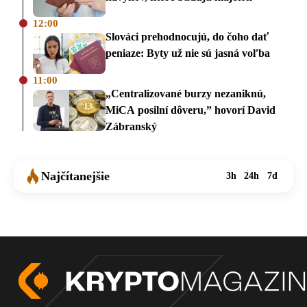
12:00
Slováci prehodnocujú, do čoho dať
peniaze: Byty už nie sú jasná voľba
11:00
„Centralizované burzy nezaniknú,
MiCA posilní dôveru,” hovorí David
Zábranský
Najčítanejšie
3h
24h
7d