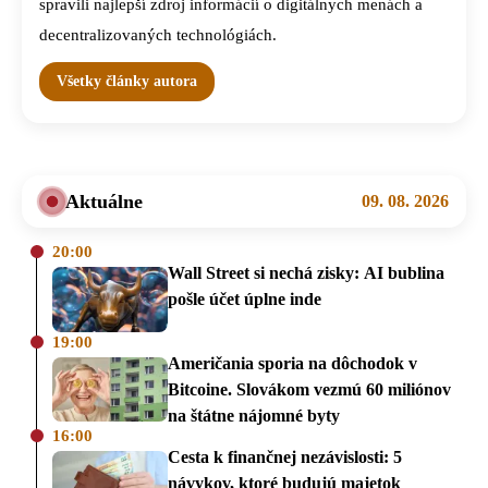
spravili najlepší zdroj informácií o digitálnych menách a
decentralizovaných technológiách.
Všetky články autora
Aktuálne
09. 08. 2026
20:00
Wall Street si nechá zisky: AI bublina
pošle účet úplne inde
19:00
Američania sporia na dôchodok v
Bitcoine. Slovákom vezmú 60 miliónov
na štátne nájomné byty
16:00
Cesta k finančnej nezávislosti: 5
návykov, ktoré budujú majetok