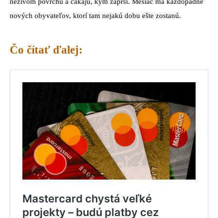
neživom povrchu a čakajú, kým zaprší. Mesiac má každopádne
nových obyvateľov, ktorí tam nejakú dobu ešte zostanú.
Čo čítať ďalej: