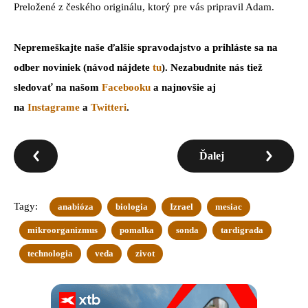
Preložené z českého originálu, ktorý pre vás pripravil Adam.
Nepremeškajte naše ďalšie spravodajstvo a prihláste sa na
odber noviniek (návod nájdete
tu
). Nezabudnite nás tiež
sledovať na našom
Facebooku
a najnovšie aj
na
Instagrame
a
Twitteri
.
Ďalej
Tagy:
anabióza
biologia
Izrael
mesiac
mikroorganizmus
pomalka
sonda
tardigrada
technologia
veda
zivot