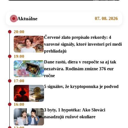
Aktuálne
07. 08. 2026
20:00
Červené zlato prepísalo rekordy: 4
varovné signály, ktoré investori pri medi
prehliadajú
19:00
Dane rastú, diera v rozpočte sa aj tak
nezatvára. Rodinám zmizne 376 eur
ročne
17:00
5 signálov, že kryptoponuka je podvod
16:00
3 byty, 1 hypotéka: Ako Slováci
nasadzujú ružové okuliare