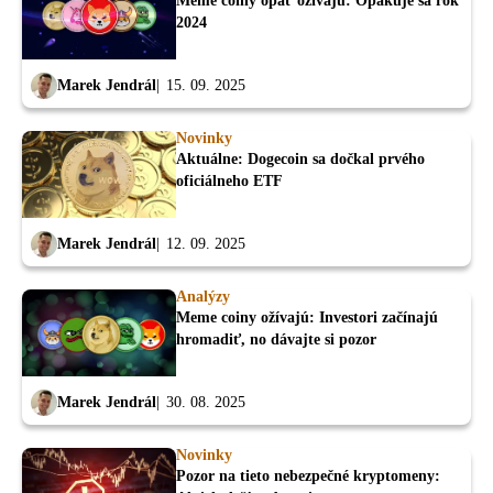
Meme coiny opäť ožívajú: Opakuje sa rok
2024
Marek Jendrál
15. 09. 2025
Novinky
Aktuálne: Dogecoin sa dočkal prvého
oficiálneho ETF
Marek Jendrál
12. 09. 2025
Analýzy
Meme coiny ožívajú: Investori začínajú
hromadiť, no dávajte si pozor
Marek Jendrál
30. 08. 2025
Novinky
Pozor na tieto nebezpečné kryptomeny: