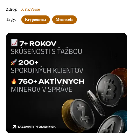
Zdroj:
XYZVerse
Tagy:
Kryptomena
Memecoin