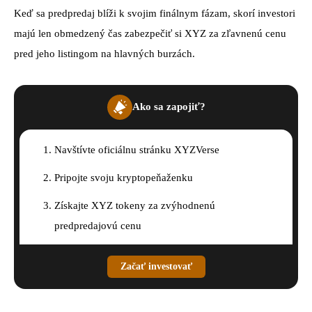
Keď sa predpredaj blíži k svojim finálnym fázam, skorí investori
majú len obmedzený čas zabezpečiť si XYZ za zľavnenú cenu
pred jeho listingom na hlavných burzách.
Ako sa zapojiť?
Navštívte oficiálnu stránku XYZVerse
Pripojte svoju kryptopeňaženku
Získajte XYZ tokeny za zvýhodnenú
predpredajovú cenu
Staňte sa súčasťou rastúcej komunity
Začať investovať