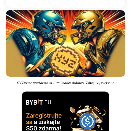
XYZverse vyzbieral už 8 miliónov dolárov. Zdroj: xyzverse.io