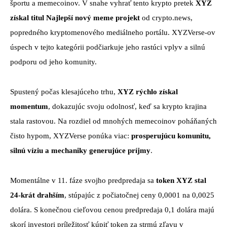
športu a memecoinov. V snahe vyhrať tento krypto pretek
XYZ
získal titul Najlepší nový meme projekt
od crypto.news,
popredného kryptomenového mediálneho portálu. XYZVerse-ov
úspech v tejto kategórii podčiarkuje jeho rastúci vplyv a silnú
podporu od jeho komunity.
Spustený počas klesajúceho trhu,
XYZ rýchlo získal
momentum
, dokazujúc svoju odolnosť, keď sa krypto krajina
stala rastovou. Na rozdiel od mnohých memecoinov poháňaných
čisto hypom, XYZVerse ponúka viac:
prosperujúcu komunitu,
silnú víziu a mechaniky generujúce príjmy
.
Momentálne v 11. fáze svojho predpredaja sa
token XYZ stal
24-krát drahším
, stúpajúc z počiatočnej ceny 0,0001 na 0,0025
dolára. S konečnou cieľovou cenou predpredaja 0,1 dolára majú
skorí investori príležitosť kúpiť token za strmú zľavu v