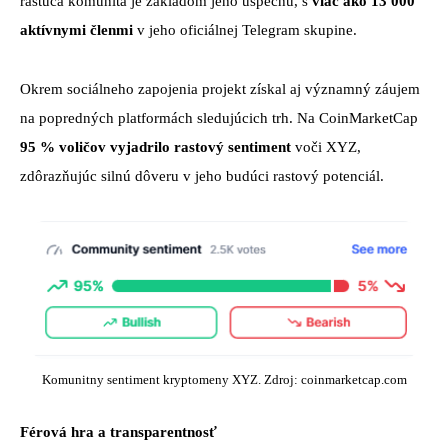
rastúca komunita je základom jeho úspechu, s
viac ako 13 000
aktívnymi členmi
v jeho oficiálnej Telegram skupine.
Okrem sociálneho zapojenia projekt získal aj významný záujem
na popredných platformách sledujúcich trh. Na CoinMarketCap
95 % voličov vyjadrilo rastový sentiment
voči XYZ,
zdôrazňujúc silnú dôveru v jeho budúci rastový potenciál.
Komunitny sentiment kryptomeny XYZ. Zdroj: coinmarketcap.com
Férová hra a transparentnosť