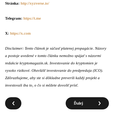
Stránka:
http://xyzverse.io/
Telegram:
https://t.me
X:
https://x.com
Disclaimer: Tento článok je súčasť platenej propagácie. Názory
a postoje uvedené v tomto článku nemožno spájať s názormi
redakcie kryptomagazin.sk. Investovanie do kryptomien je
vysoko rizikové. Obzvlášť investovanie do predpredaja (ICO).
Zdôrazňujeme, aby ste si dôkladne preverili každý projekt a
investovali iba to, o čo si môžete dovoliť prísť.
Ďalej