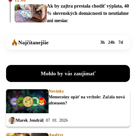
12:00
Ak by zajtra prestala chodiť výplata, 40
% slovenských domácností to neutiahne
ani mesiac
Najčítanejšie
3h
24h
7d
Mohlo by vás zaujímať
Novinky
Memecoiny opäť na vrchole: Začala nová
altseason?
Marek Jendrál
07. 01. 2026
Analýzy