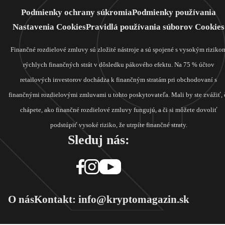
Podmienky ochrany súkromia
Podmienky používania
Nastavenia Cookies
Pravidlá používania súborov Cookies
Finančné rozdielové zmluvy sú zložité nástroje a sú spojené s vysokým riziko
rýchlych finančných strát v dôsledku pákového efektu. Na 75 % účtov
retailových investorov dochádza k finančným stratám pri obchodovaní s
finančnými rozdielovými zmluvami u tohto poskytovateľa. Mali by ste zvážiť, 
chápete, ako finančné rozdielové zmluvy fungujú, a či si môžete dovoliť
podstúpiť vysoké riziko, že utrpíte finančné straty.
Sleduj nás:
O nás
Kontakt: info@kryptomagazin.sk