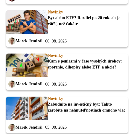
Novinky
Byt alebo ETF? Rozdiel po 20 rokoch je
väčší, než čakáte
Marek Jendrál
06. 08. 2026
Novinky
Kam s peniazmi v čase vysokých úrokov:
sporenie, dlhopisy alebo ETF a akcie?
Marek Jendrál
06. 08. 2026
Novinky
Zabudnite na investičný byt: Takto
zarobíte na nehnuteľnostiach omnoho viac
Marek Jendrál
05. 08. 2026