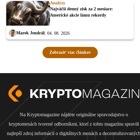
Analýzy
Najväčší denný zisk za 2 mesiace:
Americké akcie lámu rekordy
Marek Jendrál
04. 08. 2026
Zobraziť viac článkov
Na Kryptomagazine nájdete originálne spravodajstvo o
kryptomenách tvorené odborníkmi, ktorí z tohto magazínu spravili
najlepší zdroj informácií o digitálnych menách a decentralizovanýc