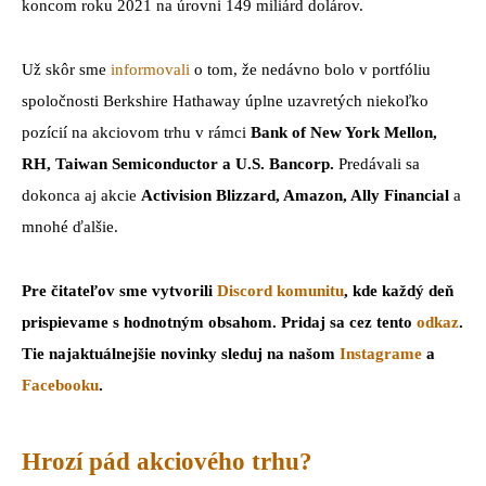
koncom roku 2021 na úrovni 149 miliárd dolárov.
Už skôr sme
informovali
o tom, že nedávno bolo v portfóliu
spoločnosti Berkshire Hathaway úplne uzavretých niekoľko
pozícií na akciovom trhu v rámci
Bank of New York Mellon,
RH, Taiwan Semiconductor a U.S. Bancorp.
Predávali sa
dokonca aj akcie
Activision Blizzard, Amazon, Ally Financial
a
mnohé ďalšie.
Pre čitateľov sme vytvorili
Discord komunitu
, kde každý deň
prispievame s hodnotným obsahom. Pridaj sa cez tento
odkaz
.
Tie najaktuálnejšie novinky sleduj na našom
Instagrame
a
Facebooku
.
Hrozí pád akciového trhu?