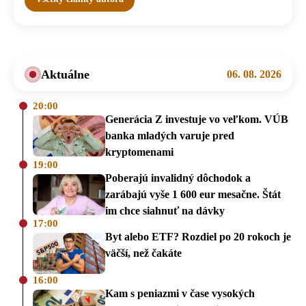
Aktuálne
06. 08. 2026
20:00
Generácia Z investuje vo veľkom. VÚB
banka mladých varuje pred
kryptomenami
19:00
Poberajú invalidný dôchodok a
zarábajú vyše 1 600 eur mesačne. Štát
im chce siahnuť na dávky
17:00
Byt alebo ETF? Rozdiel po 20 rokoch je
väčší, než čakáte
16:00
Kam s peniazmi v čase vysokých