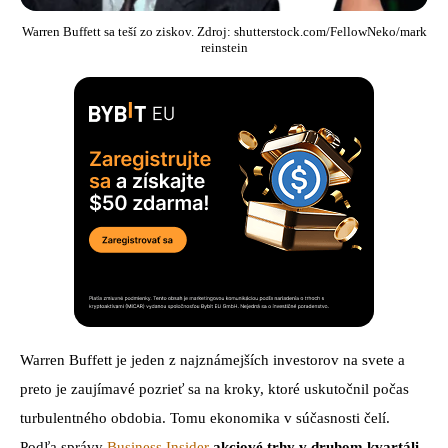
Warren Buffett sa teší zo ziskov. Zdroj: shutterstock.com/FellowNeko/mark
reinstein
Warren Buffett je jeden z najznámejších investorov na svete a
preto je zaujímavé pozrieť sa na kroky, ktoré uskutočnil počas
turbulentného obdobia. Tomu ekonomika v súčasnosti čelí.
Podľa správy
Business Insider
akciové trhy v druhom kvartáli