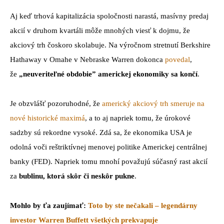
Aj keď trhová kapitalizácia spoločnosti narastá, masívny predaj
akcií v druhom kvartáli môže mnohých viesť k dojmu, že
akciový trh čoskoro skolabuje. Na výročnom stretnutí Berkshire
Hathaway v Omahe v Nebraske Warren dokonca
povedal
,
že
„neuveriteľné obdobie” americkej ekonomiky sa končí
.
Je obzvlášť pozoruhodné, že
americký akciový trh smeruje na
nové historické maximá
, a to aj napriek tomu, že úrokové
sadzby sú rekordne vysoké. Zdá sa, že ekonomika USA je
odolná voči reštriktívnej menovej politike Americkej centrálnej
banky (FED). Napriek tomu mnohí považujú súčasný rast akcií
za
bublinu, ktorá skôr či neskôr pukne
.
Mohlo by ťa zaujímať:
Toto by ste nečakali – legendárny
investor Warren Buffett všetkých prekvapuje