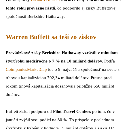
tohto roku prevažne rástli
, čo podporilo aj zisky Buffettovej
spoločnosti Berkshire Hathaway.
Warren Buffett sa teší zo ziskov
Prevádzkové zisky Berkshire Hathaway vzrástli v minulom
štvrťroku medziročne o 7 % na 10 miliárd dolárov.
Podľa
CoimpaniesMarketCap
ide o 9. najväčšiu spoločnosť na svete s
trhovou kapitalizáciou 792,34 miliárd dolárov. Presne pred
rokom trhová kapitalizácia dosahovala približne 650 miliárd
dolárov.
Buffett získal podporu od
Pilot Travel Centers
po tom, čo v
januári zvýšil svoj podiel na 80 %. To prispelo v poslednom
štvrťroku k tržbám v hodnote 15 miliárd dolárov a zisku 114