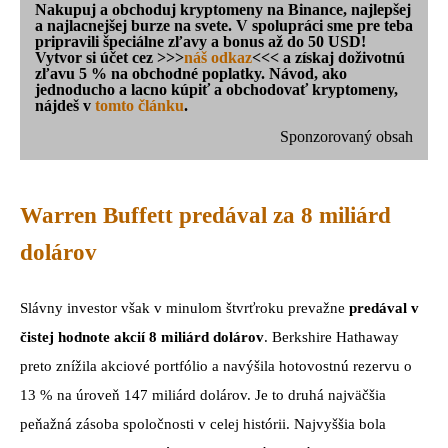
Nakupuj a obchoduj kryptomeny na Binance, najlepšej
a najlacnejšej burze na svete. V spolupráci sme pre teba
pripravili špeciálne zľavy a bonus až do 50 USD!
Vytvor si účet cez >>>
náš odkaz
<<< a získaj doživotnú
zľavu 5 % na obchodné poplatky. Návod, ako
jednoducho a lacno kúpiť a obchodovať kryptomeny,
nájdeš v
tomto článku
.
Sponzorovaný obsah
Warren Buffett predával za 8 miliárd
dolárov
Slávny investor však v minulom štvrťroku prevažne
predával v
čistej hodnote akcií 8 miliárd dolárov
. Berkshire Hathaway
preto znížila akciové portfólio a navýšila hotovostnú rezervu o
13 % na úroveň 147 miliárd dolárov. Je to druhá najväčšia
peňažná zásoba spoločnosti v celej histórii. Najvyššia bola