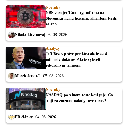
Novinky
NBS varuje: Táto kryptofirma na
Slovensku nemá licenciu. Klientom tvrdí,
že áno
Nikola Litvinová
05. 08. 2026
Analýzy
Jeff Bezos práve predáva akcie za 4,1
miliardy dolárov. Akcie vyleteli
rekordným tempom
Marek Jendrál
05. 08. 2026
Novinky
NASDAQ po silnom raste koriguje. Čo
stojí za zmenou nálady investorov?
PR články
04. 08. 2026