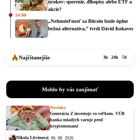
úrokov: sporenie, dlhopisy alebo ETF a
akcie?
14:00
„Nehnuteľnosť za Bitcoin bude úplne
bežná alternatíva,” tvrdí Dávid Kokavec
Najčítanejšie
3h
24h
7d
Mohlo by vás zaujímať
Novinky
Generácia Z investuje vo veľkom. VÚB
banka mladých varuje pred
kryptomenami
Nikola Litvinová
06. 08. 2026