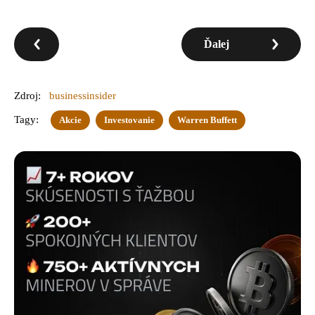
Ďalej
Zdroj:
businessinsider
Tagy:
Akcie
Investovanie
Warren Buffett