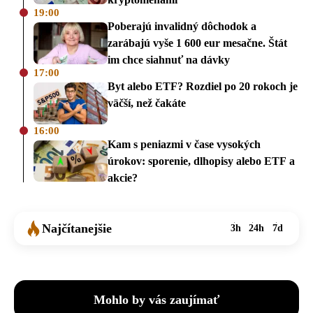
19:00
Poberajú invalidný dôchodok a
zarábajú vyše 1 600 eur mesačne. Štát
im chce siahnuť na dávky
17:00
Byt alebo ETF? Rozdiel po 20 rokoch je
väčší, než čakáte
16:00
Kam s peniazmi v čase vysokých
úrokov: sporenie, dlhopisy alebo ETF a
akcie?
Najčítanejšie
3h
24h
7d
Mohlo by vás zaujímať