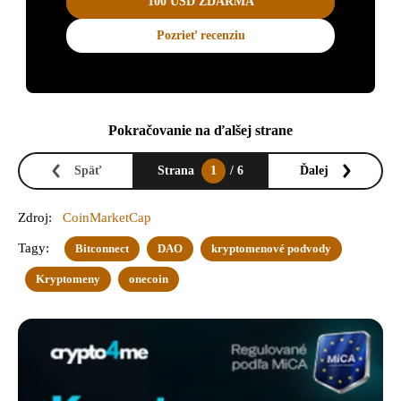
100 USD ZDARMA
Pozrieť recenziu
Pokračovanie na ďalšej strane
Späť
Strana
1
/ 6
Ďalej
Zdroj:
CoinMarketCap
Tagy:
Bitconnect
DAO
kryptomenové podvody
Kryptomeny
onecoin