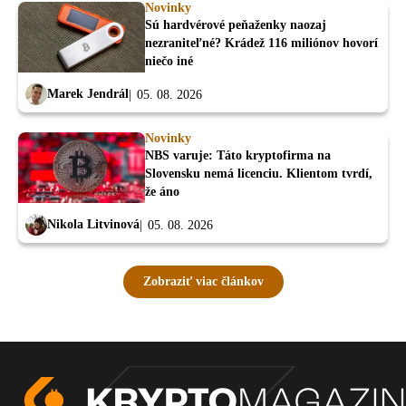
Novinky
Sú hardvérové peňaženky naozaj
nezraniteľné? Krádež 116 miliónov hovorí
niečo iné
Marek Jendrál
05. 08. 2026
Novinky
NBS varuje: Táto kryptofirma na
Slovensku nemá licenciu. Klientom tvrdí,
že áno
Nikola Litvinová
05. 08. 2026
Zobraziť viac článkov