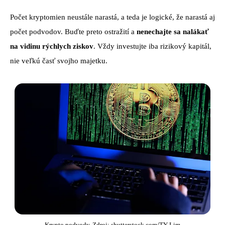
Počet kryptomien neustále narastá, a teda je logické, že narastá aj
počet podvodov. Buďte preto ostražití a
nenechajte sa nalákať
na vidinu rýchlych ziskov
. Vždy investujte iba rizikový kapitál,
nie veľkú časť svojho majetku.
Krypto podvody. Zdroj: shutterstock.com/TY Lim