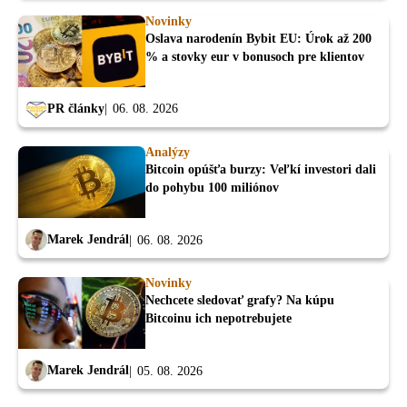
Novinky
Oslava narodenín Bybit EU: Úrok až 200
% a stovky eur v bonusoch pre klientov
PR články
06. 08. 2026
Analýzy
Bitcoin opúšťa burzy: Veľkí investori dali
do pohybu 100 miliónov
Marek Jendrál
06. 08. 2026
Novinky
Nechcete sledovať grafy? Na kúpu
Bitcoinu ich nepotrebujete
Marek Jendrál
05. 08. 2026