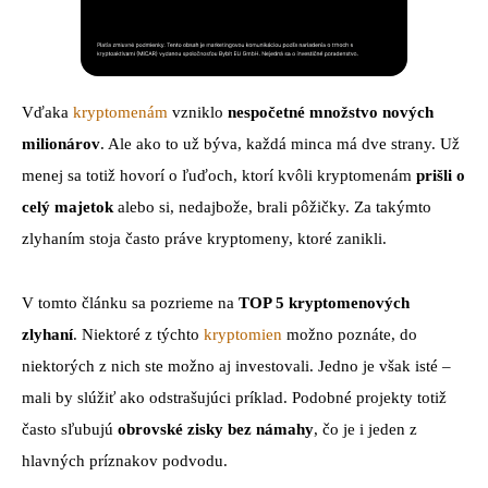
Vďaka
kryptomenám
vzniklo
nespočetné množstvo nových
milionárov
. Ale ako to už býva, každá minca má dve strany. Už
menej sa totiž hovorí o ľuďoch, ktorí kvôli kryptomenám
prišli o
celý majetok
alebo si, nedajbože, brali pôžičky. Za takýmto
zlyhaním stoja často práve kryptomeny, ktoré zanikli.
V tomto článku sa pozrieme na
TOP 5 kryptomenových
zlyhaní
. Niektoré z týchto
kryptomien
možno poznáte, do
niektorých z nich ste možno aj investovali. Jedno je však isté –
mali by slúžiť ako odstrašujúci príklad. Podobné projekty totiž
často sľubujú
obrovské zisky bez námahy
, čo je i jeden z
hlavných príznakov podvodu.