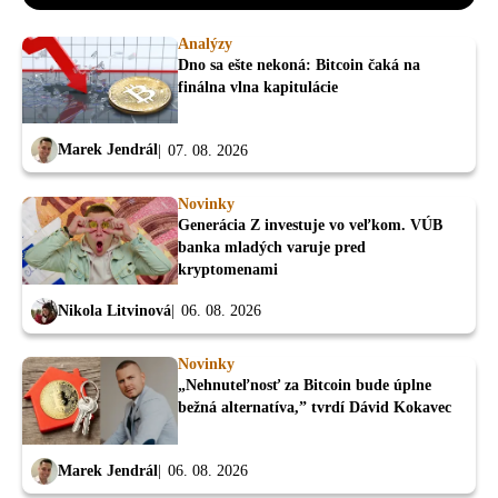
Analýzy
Dno sa ešte nekoná: Bitcoin čaká na
finálna vlna kapitulácie
Marek Jendrál
07. 08. 2026
Novinky
Generácia Z investuje vo veľkom. VÚB
banka mladých varuje pred
kryptomenami
Nikola Litvinová
06. 08. 2026
Novinky
„Nehnuteľnosť za Bitcoin bude úplne
bežná alternatíva,” tvrdí Dávid Kokavec
Marek Jendrál
06. 08. 2026