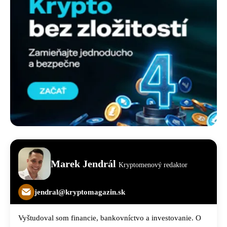
Marek Jendrál
Kryptomenový redaktor
jendral@kryptomagazin.sk
Vyštudoval som financie, bankovníctvo a investovanie. O