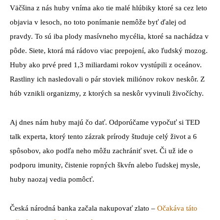
Väčšina z nás huby vníma ako tie malé hlúbiky ktoré sa cez leto
objavia v lesoch, no toto ponímanie nemôže byť ďalej od
pravdy. To sú iba plody masívneho mycélia, ktoré sa nachádza v
pôde. Siete, ktorá má rádovo viac prepojení, ako ľudský mozog.
Huby ako prvé pred 1,3 miliardami rokov vystúpili z oceánov.
Rastliny ich nasledovali o pár stoviek miliónov rokov neskôr. Z
húb vznikli organizmy, z ktorých sa neskôr vyvinuli živočíchy.
Aj dnes nám huby majú čo dať. Odporúčame vypočuť si TED
talk experta, ktorý tento zázrak prírody študuje celý život a 6
spôsobov, ako podľa neho môžu zachrániť svet. Či už ide o
podporu imunity, čistenie ropných škvŕn alebo ľudskej mysle,
huby naozaj vedia pomôcť.
Česká národná banka začala nakupovať zlato –
Očakáva táto