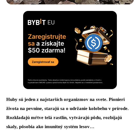
Huby sú jeden z najstarších organizmov na svete. Pionieri
života na pevnine, starajú sa o udržanie kolobehu v prírode.
Rozkladajú mŕtve telá rastlín, vytvárajú pôdu, rozbíjajú
skaly, pôsobia ako imunitný systém lesov…