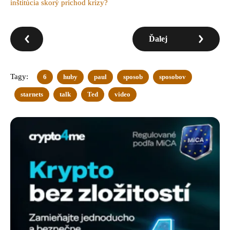
inštitúcia skorý príchod krízy?
Ďalej
Tagy:
6
huby
paul
sposob
sposobov
starnets
talk
Ted
video