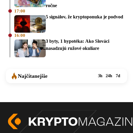
ročne
17:00
5 signálov, že kryptoponuka je podvod
16:00
3 byty, 1 hypotéka: Ako Slováci
nasadzujú ružové okuliare
Najčítanejšie
3h
24h
7d