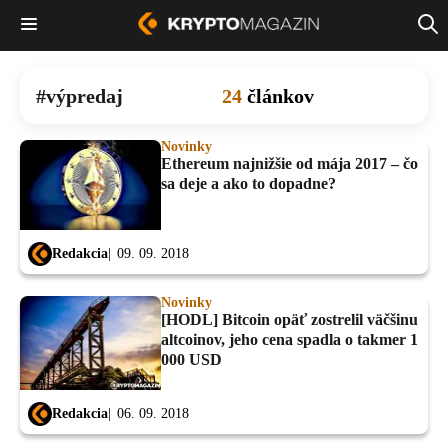
výpredaj
24
článkov
Novinky
Ethereum najnižšie od mája 2017 – čo
sa deje a ako to dopadne?
Redakcia
09. 09. 2018
Novinky
[HODL] Bitcoin opäť zostrelil väčšinu
altcoinov, jeho cena spadla o takmer 1
000 USD
Redakcia
06. 09. 2018