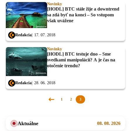
Novinky
[HODL] BTC stále žije a downtrend
sa zdá byť na konci – So vstupom
však uvážene
Redakcia
17. 07. 2018
Novinky
[HODL] BTC testuje dno – Sme
svedkami manipulácií? A je čas na
otočenie trendu?
Redakcia
28. 06. 2018
1
2
3
Predchádzajúca
stránka
Aktuálne
08. 08. 2026