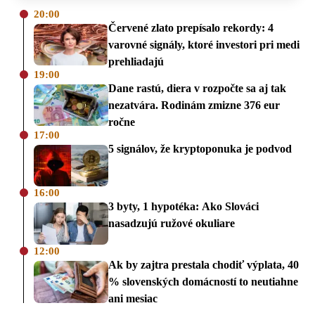
20:00
Červené zlato prepísalo rekordy: 4
varovné signály, ktoré investori pri medi
prehliadajú
19:00
Dane rastú, diera v rozpočte sa aj tak
nezatvára. Rodinám zmizne 376 eur
ročne
17:00
5 signálov, že kryptoponuka je podvod
16:00
3 byty, 1 hypotéka: Ako Slováci
nasadzujú ružové okuliare
12:00
Ak by zajtra prestala chodiť výplata, 40
% slovenských domácností to neutiahne
ani mesiac