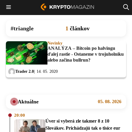
triangle
1
článkov
Novinky
ANALÝZA – Bitcoin po halvingu
ďalej rastie - Ostaneme v trojuholníku
alebo začína bullrun?
Trader 2.0
14. 05. 2020
Aktuálne
05. 08. 2026
20:00
Úver si vyberá zle takmer 8 z 10
Slovákov. Prichádzajú tak o tisíce eur