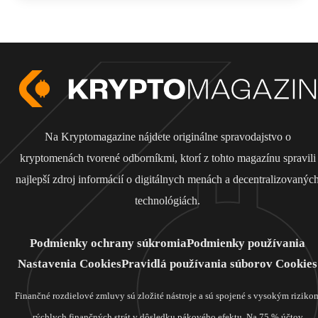
Na Kryptomagazine nájdete originálne spravodajstvo o
kryptomenách tvorené odborníkmi, ktorí z tohto magazínu spravili
najlepší zdroj informácií o digitálnych menách a decentralizovanýc
technológiách.
Podmienky ochrany súkromia
Podmienky používania
Nastavenia Cookies
Pravidlá používania súborov Cookies
Finančné rozdielové zmluvy sú zložité nástroje a sú spojené s vysokým riziko
rýchlych finančných strát v dôsledku pákového efektu. Na 75 % účtov