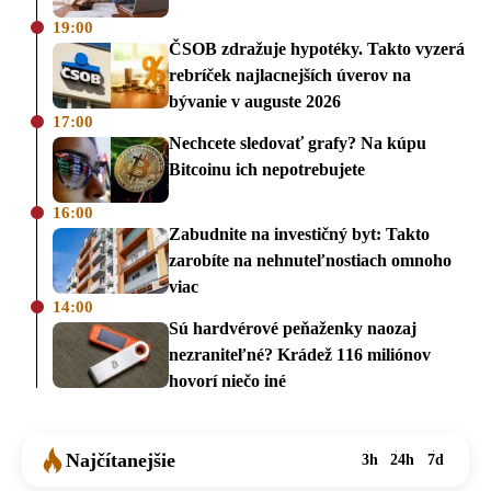
19:00
ČSOB zdražuje hypotéky. Takto vyzerá
rebríček najlacnejších úverov na
bývanie v auguste 2026
17:00
Nechcete sledovať grafy? Na kúpu
Bitcoinu ich nepotrebujete
16:00
Zabudnite na investičný byt: Takto
zarobíte na nehnuteľnostiach omnoho
viac
14:00
Sú hardvérové peňaženky naozaj
nezraniteľné? Krádež 116 miliónov
hovorí niečo iné
Najčítanejšie
3h
24h
7d