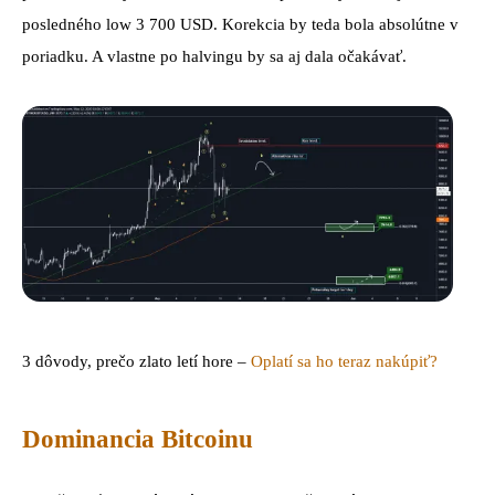
posledného low 3 700 USD. Korekcia by teda bola absolútne v
poriadku. A vlastne po halvingu by sa aj dala očakávať.
3 dôvody, prečo zlato letí hore –
Oplatí sa ho teraz nakúpiť?
Dominancia Bitcoinu