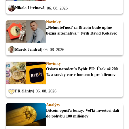
Nikola Litvinová
06. 08. 2026
Novinky
„Nehnuteľnosť za Bitcoin bude úplne
bežná alternatíva,” tvrdí Dávid Kokavec
Marek Jendrál
06. 08. 2026
Novinky
Oslava narodenín Bybit EU: Úrok až 200
% a stovky eur v bonusoch pre klientov
PR články
06. 08. 2026
Analýzy
Bitcoin opúšťa burzy: Veľkí investori dali
do pohybu 100 miliónov