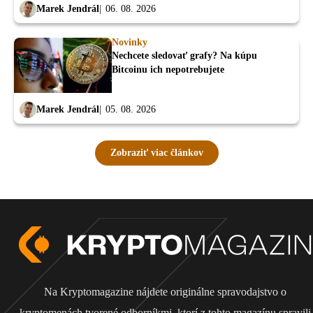
Marek Jendrál
06. 08. 2026
Novinky
Nechcete sledovať grafy? Na kúpu
Bitcoinu ich nepotrebujete
Marek Jendrál
05. 08. 2026
Zobraziť viac článkov
Na Kryptomagazine nájdete originálne spravodajstvo o
kryptomenách tvorené odborníkmi, ktorí z tohto magazínu spravili