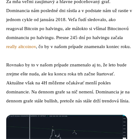
Za mňa veľmi zaujímavý a hlavne podceňovaný graf.
Dominancia nám posledné dni rástla a v podstate nám už rastie v
jednom cykle od januára 2018. Veľa ľudí sledovalo, ako
reagoval Bitcoin po halvingu, ale málokto si všímal Bitocinovú
dominanciu po halvingu. Presne 245 dní po halvingu začala
really altcoinov
, čo by v našom prípade znamenalo koniec roku.
Rovnako by to v našom prípade znamenalo aj to, že leto bude
zrejme ešte nuda, ale ku koncu roka trh začne štartovať.
Aktuálne však na 4H môžeme očakávať menší pokles
dominancie. Na dennom grafe sa nič nemení. Dominancia je na
dennom grafe stále bullish, pretože nás stále drží trendová línia.