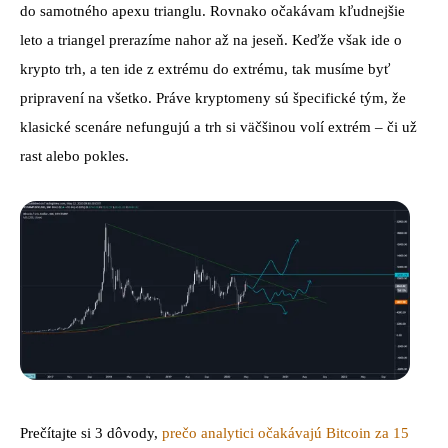
do samotného apexu trianglu. Rovnako očakávam kľudnejšie
leto a triangel prerazíme nahor až na jeseň. Keďže však ide o
krypto trh, a ten ide z extrému do extrému, tak musíme byť
pripravení na všetko. Práve kryptomeny sú špecifické tým, že
klasické scenáre nefungujú a trh si väčšinou volí extrém – či už
rast alebo pokles.
Prečítajte si 3 dôvody,
prečo analytici očakávajú Bitcoin za 15