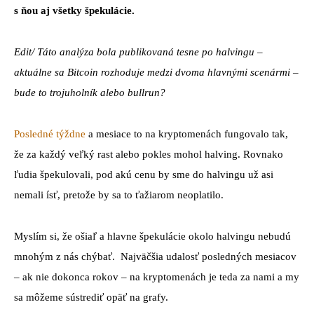
s ňou aj všetky špekulácie.
Edit/ Táto analýza bola publikovaná tesne po halvingu –
aktuálne sa Bitcoin rozhoduje medzi dvoma hlavnými scenármi –
bude to trojuholník alebo bullrun?
Posledné týždne
a mesiace to na kryptomenách fungovalo tak,
že za každý veľký rast alebo pokles mohol halving. Rovnako
ľudia špekulovali, pod akú cenu by sme do halvingu už asi
nemali ísť, pretože by sa to ťažiarom neoplatilo.
Myslím si, že ošiaľ a hlavne špekulácie okolo halvingu nebudú
mnohým z nás chýbať. Najväčšia udalosť posledných mesiacov
– ak nie dokonca rokov – na kryptomenách je teda za nami a my
sa môžeme sústrediť opäť na grafy.