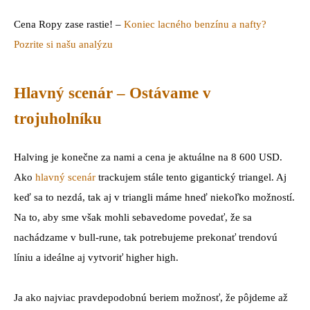
Cena Ropy zase rastie! –
Koniec lacného benzínu a nafty?
Pozrite si našu analýzu
Hlavný scenár – Ostávame v
trojuholníku
Halving je konečne za nami a cena je aktuálne na 8 600 USD.
Ako
hlavný scenár
trackujem stále tento gigantický triangel. Aj
keď sa to nezdá, tak aj v triangli máme hneď niekoľko možností.
Na to, aby sme však mohli sebavedome povedať, že sa
nachádzame v bull-rune, tak potrebujeme prekonať trendovú
líniu a ideálne aj vytvoriť higher high.
Ja ako najviac pravdepodobnú beriem možnosť, že pôjdeme až