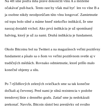
Na 4H sme podľa mňa práve dokončili vlnu A a môžeme
očakávať pull-back. Tento rast by však mal byť len vo vlne B a
ja osobne nikdy neodporúčam túto vlnu longovať. Zamietnutie
od topu bolo silné a máme hneď niekoľko indikácií, že sme
naozaj dosiahli vrchol. Ako prvá indikácia je už spomínaný
halving, ktorý je už za nami. Druhá indikácia je fundament.
Okolo Bitcoinu bol na Twitteri a na magazínoch veľmi pozitívny
fundament a písalo sa o ňom vo veľmi pozitívnom svetle aj v
tradičných médiách. Rovnako odmietnutie, ktoré prišlo malo
konečné objemy a silu.
Po 7-týždňových zelených sviečkach sme sa tak konečne
dočkali aj červenej. Pred nami je silná rezistencia v podobe
trendovej línie z denného grafu. Zatiaľ sme ju nedokázali
prekonať. Navyše, Bitcoin rástol bez prestávky od svojho