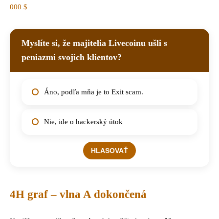
000 $
Myslíte si, že majitelia Livecoinu ušli s
peniazmi svojich klientov?
Áno, podľa mňa je to Exit scam.
Nie, ide o hackerský útok
4H graf – vlna A dokončená