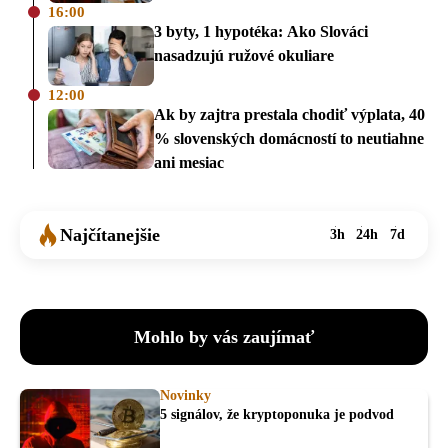
16:00
3 byty, 1 hypotéka: Ako Slováci
nasadzujú ružové okuliare
12:00
Ak by zajtra prestala chodiť výplata, 40
% slovenských domácností to neutiahne
ani mesiac
Najčítanejšie
3h
24h
7d
Mohlo by vás zaujímať
Novinky
5 signálov, že kryptoponuka je podvod