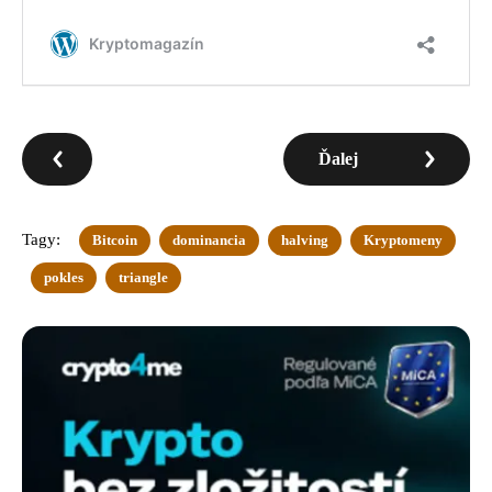
Ďalej
Tagy:
Bitcoin
dominancia
halving
Kryptomeny
pokles
triangle