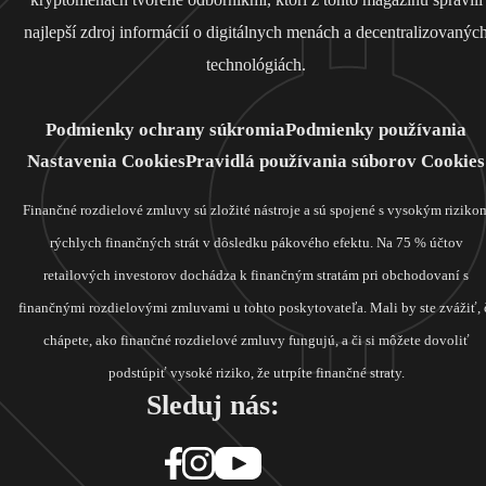
najlepší zdroj informácií o digitálnych menách a decentralizovanýc
technológiách.
Podmienky ochrany súkromia
Podmienky používania
Nastavenia Cookies
Pravidlá používania súborov Cookies
Finančné rozdielové zmluvy sú zložité nástroje a sú spojené s vysokým riziko
rýchlych finančných strát v dôsledku pákového efektu. Na 75 % účtov
retailových investorov dochádza k finančným stratám pri obchodovaní s
finančnými rozdielovými zmluvami u tohto poskytovateľa. Mali by ste zvážiť, 
chápete, ako finančné rozdielové zmluvy fungujú, a či si môžete dovoliť
podstúpiť vysoké riziko, že utrpíte finančné straty.
Sleduj nás: