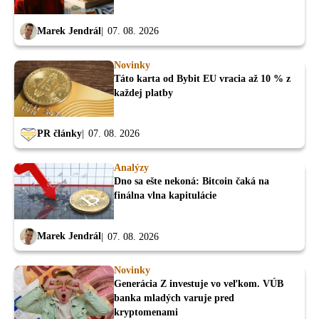
Marek Jendrál
07. 08. 2026
Novinky
Táto karta od Bybit EU vracia až 10 % z
každej platby
PR články
07. 08. 2026
Analýzy
Dno sa ešte nekoná: Bitcoin čaká na
finálna vlna kapitulácie
Marek Jendrál
07. 08. 2026
Novinky
Generácia Z investuje vo veľkom. VÚB
banka mladých varuje pred
kryptomenami