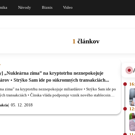
mika
Návody
Biznis
Video
1
článkov
y
y] „Nukleárna zima” na kryptotrhu neznepokojuje
dárov • Strýko Sam ide po súkromných transakciách...
16
na zima” na kryptotrhu neznepokojuje miliardárov • Strýko Sam ide po
ch transakciách • Čínska vláda podporuje vznik nového stablecoinu •
er hovorí, že Bitcoin pohltí všetky fiat meny „Nukleárna zima” na
05. 12. 2018
akcia
hu neznepokojuje miliardárov Jim Breyer, miliardový investor a
12
kapitalista, uviedol, že napriek dlhodobej „kryptojadrovej zime" stále
prísľub, ktorý ponúka táto technológia, je príliš skvelý na to, aby bol
 pochovaný krátkodobými pohybmi na trhu.
11