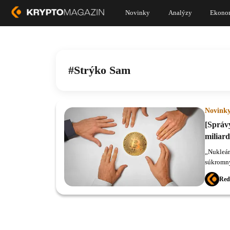
Novinky
Analýzy
Ekono
Strýko Sam
Novink
[Správ
miliar
„Nukleár
súkromný
Max Keis
Red
kryptotr
rizikový 
verí, že 
natrvalo