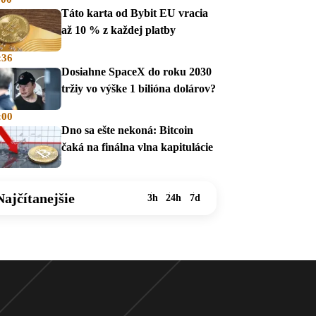
mesiac
Táto karta od Bybit EU vracia
až 10 % z každej platby
:36
Dosiahne SpaceX do roku 2030
tržiy vo výške 1 bilióna dolárov?
:00
Dno sa ešte nekoná: Bitcoin
čaká na finálna vlna kapitulácie
Najčítanejšie
3h
24h
7d