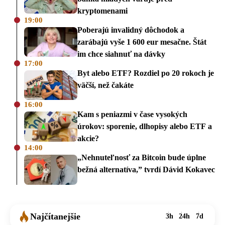
kryptomenami
19:00
Poberajú invalidný dôchodok a
zarábajú vyše 1 600 eur mesačne. Štát
im chce siahnuť na dávky
17:00
Byt alebo ETF? Rozdiel po 20 rokoch je
väčší, než čakáte
16:00
Kam s peniazmi v čase vysokých
úrokov: sporenie, dlhopisy alebo ETF a
akcie?
14:00
„Nehnuteľnosť za Bitcoin bude úplne
bežná alternatíva,” tvrdí Dávid Kokavec
Najčítanejšie
3h
24h
7d