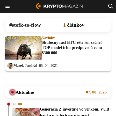
stofk-to-flow
1
článkov
Novinky
Skutočný rast BTC ešte len začne! -
TOP model trhu predpovedá cenu
$300 000
Marek Jendrál
05. 04. 2021
Aktuálne
07. 08. 2026
20:00
Generácia Z investuje vo veľkom. VÚB
banka mladých varuje pred