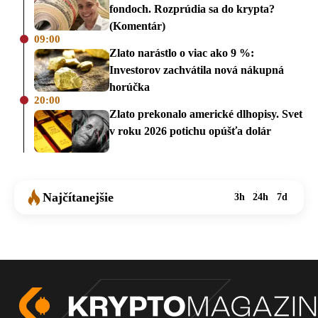
fondoch. Rozprúdia sa do krypta?
(Komentár)
09:00
Zlato narástlo o viac ako 9 %:
Investorov zachvátila nová nákupná
horúčka
20:00
Zlato prekonalo americké dlhopisy. Svet
v roku 2026 potichu opúšťa dolár
Najčítanejšie
3h
24h
7d