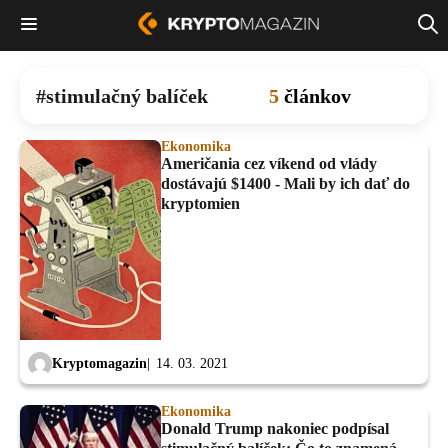
stimulačný balíček
5
článkov
Ekonomika
Američania cez víkend od vlády
dostávajú $1400 - Mali by ich dať do
kryptomien
Kryptomagazin
14. 03. 2021
Ekonomika
Donald Trump nakoniec podpísal