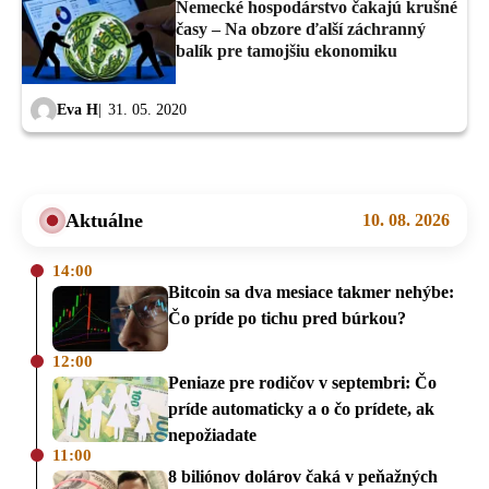
Nemecké hospodárstvo čakajú krušné
časy – Na obzore ďalší záchranný
balík pre tamojšiu ekonomiku
Eva H
31. 05. 2020
Aktuálne
10. 08. 2026
14:00
Bitcoin sa dva mesiace takmer nehýbe:
Čo príde po tichu pred búrkou?
12:00
Peniaze pre rodičov v septembri: Čo
príde automaticky a o čo prídete, ak
nepožiadate
11:00
8 biliónov dolárov čaká v peňažných