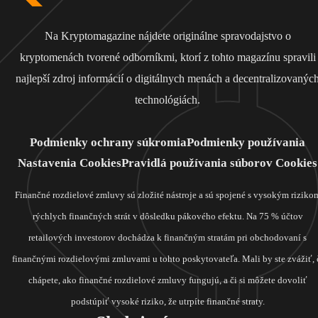
Na Kryptomagazine nájdete originálne spravodajstvo o
kryptomenách tvorené odborníkmi, ktorí z tohto magazínu spravili
najlepší zdroj informácií o digitálnych menách a decentralizovanýc
technológiách.
Podmienky ochrany súkromia
Podmienky používania
Nastavenia Cookies
Pravidlá používania súborov Cookies
Finančné rozdielové zmluvy sú zložité nástroje a sú spojené s vysokým riziko
rýchlych finančných strát v dôsledku pákového efektu. Na 75 % účtov
retailových investorov dochádza k finančným stratám pri obchodovaní s
finančnými rozdielovými zmluvami u tohto poskytovateľa. Mali by ste zvážiť, 
chápete, ako finančné rozdielové zmluvy fungujú, a či si môžete dovoliť
podstúpiť vysoké riziko, že utrpíte finančné straty.