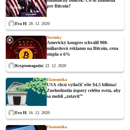
stimulačný balíček: Čo to znamená
pre Bitcoin?
Eva H
28. 12. 2020
Novinky
Americký kongres schválil 908-
miliardovú reklamu na Bitcoin, cena
stúpla o 6%
Kryptomagazin
22. 12. 2020
Ekonomika
USA chcú vytlačiť ešte $4,5 bilióna!
Znehodnotia úspory celého sveta, aby
sa mohli „zotaviť”
Eva H
16. 12. 2020
Ekonomika