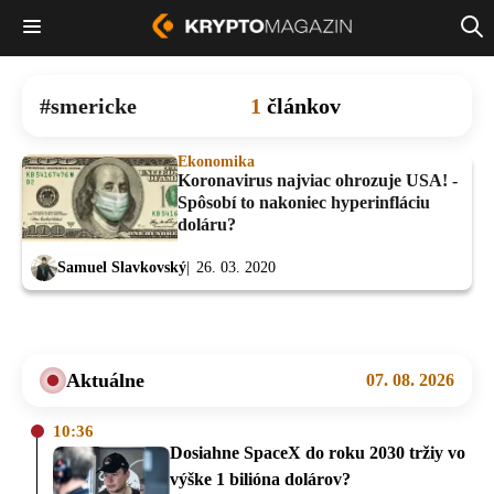
smericke
1
článkov
Ekonomika
Koronavirus najviac ohrozuje USA! -
Spôsobí to nakoniec hyperinfláciu
doláru?
Samuel Slavkovský
26. 03. 2020
Aktuálne
07. 08. 2026
10:36
Dosiahne SpaceX do roku 2030 tržiy vo
výške 1 bilióna dolárov?