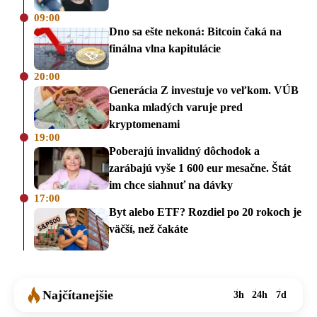
09:00
Dno sa ešte nekoná: Bitcoin čaká na
finálna vlna kapitulácie
20:00
Generácia Z investuje vo veľkom. VÚB
banka mladých varuje pred
kryptomenami
19:00
Poberajú invalidný dôchodok a
zarábajú vyše 1 600 eur mesačne. Štát
im chce siahnuť na dávky
17:00
Byt alebo ETF? Rozdiel po 20 rokoch je
väčší, než čakáte
Najčítanejšie
3h
24h
7d