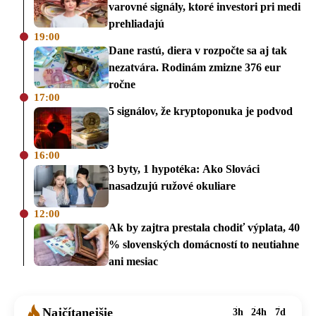
varovné signály, ktoré investori pri medi
prehliadajú
19:00
Dane rastú, diera v rozpočte sa aj tak
nezatvára. Rodinám zmizne 376 eur
ročne
17:00
5 signálov, že kryptoponuka je podvod
16:00
3 byty, 1 hypotéka: Ako Slováci
nasadzujú ružové okuliare
12:00
Ak by zajtra prestala chodiť výplata, 40
% slovenských domácností to neutiahne
ani mesiac
Najčítanejšie
3h
24h
7d