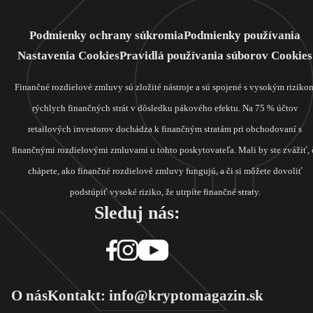
Podmienky ochrany súkromia
Podmienky používania
Nastavenia Cookies
Pravidlá používania súborov Cookies
Finančné rozdielové zmluvy sú zložité nástroje a sú spojené s vysokým riziko
rýchlych finančných strát v dôsledku pákového efektu. Na 75 % účtov
retailových investorov dochádza k finančným stratám pri obchodovaní s
finančnými rozdielovými zmluvami u tohto poskytovateľa. Mali by ste zvážiť, 
chápete, ako finančné rozdielové zmluvy fungujú, a či si môžete dovoliť
podstúpiť vysoké riziko, že utrpíte finančné straty.
Sleduj nás:
O nás
Kontakt: info@kryptomagazin.sk