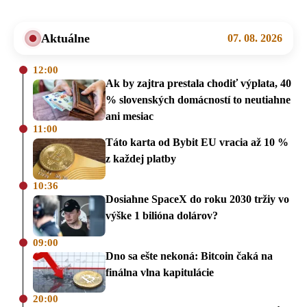
Aktuálne
07. 08. 2026
12:00
Ak by zajtra prestala chodiť výplata, 40
% slovenských domácností to neutiahne
ani mesiac
11:00
Táto karta od Bybit EU vracia až 10 %
z každej platby
10:36
Dosiahne SpaceX do roku 2030 tržiy vo
výške 1 bilióna dolárov?
09:00
Dno sa ešte nekoná: Bitcoin čaká na
finálna vlna kapitulácie
20:00