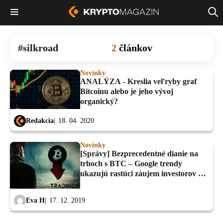
silkroad
2
článkov
Novinky
ANALÝZA - Kreslia veľryby graf
Bitcoinu alebo je jeho vývoj
organický?
Redakcia
18. 04. 2020
Novinky
[Správy] Bezprecedentné dianie na
trhoch s BTC – Google trendy
ukazujú rastúci záujem investorov –
Zakladateľ Silkroad: BTC za $ 100
000 v 2020
Eva H
17. 12. 2019