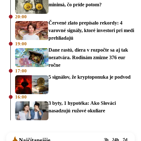
minimá, čo príde potom?
20:00
Červené zlato prepísalo rekordy: 4
varovné signály, ktoré investori pri medi
prehliadajú
19:00
Dane rastú, diera v rozpočte sa aj tak
nezatvára. Rodinám zmizne 376 eur
ročne
17:00
5 signálov, že kryptoponuka je podvod
16:00
3 byty, 1 hypotéka: Ako Slováci
nasadzujú ružové okuliare
Najčítanejšie
3h
24h
7d