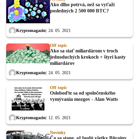
Ako dlho potrvá, než sa vyťaží
posledných 2 500 000 BTC?
Kryptomagazin
24. 05. 2021
Off topic
Ako sa stať miliardárom v troch
jednoduchých krokoch + štyri kasty
miliardárov
Kryptomagazin
24. 05. 2021
Off topic
Osloboďte sa od spoločenského
vymývania mozgov - Alan Watts
Kryptomagazin
12. 05. 2021
Novinky
Čo sa stane, až budú všetky Bitcoiny