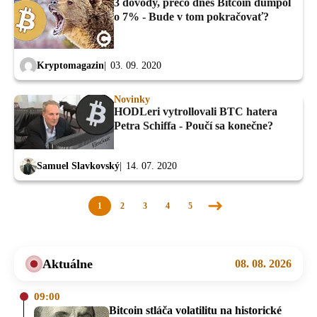
3 dôvody, prečo dnes Bitcoin dumpol
o 7% - Bude v tom pokračovať?
Kryptomagazin
03. 09. 2020
Novinky
HODLeri vytrollovali BTC hatera
Petra Schiffa - Poučí sa konečne?
Samuel Slavkovský
14. 07. 2020
1
2
3
4
5
Nasledujúca
stránka
Aktuálne
08. 08. 2026
09:00
Bitcoin stláča volatilitu na historické