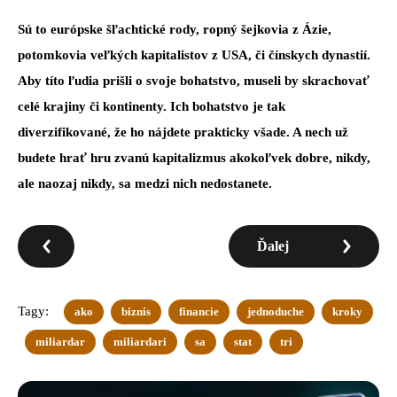
Sú to európske šľachtické rody, ropný šejkovia z Ázie,
potomkovia veľkých kapitalistov z USA, či čínskych dynastií.
Aby títo ľudia prišli o svoje bohatstvo, museli by skrachovať
celé krajiny či kontinenty. Ich bohatstvo je tak
diverzifikované, že ho nájdete prakticky všade. A nech už
budete hrať hru zvanú kapitalizmus akokoľvek dobre, nikdy,
ale naozaj nikdy, sa medzi nich nedostanete.
Ďalej
Tagy:
ako
biznis
financie
jednoduche
kroky
miliardar
miliardari
sa
stat
tri