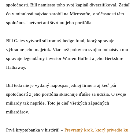
spoločnosti. Bill namiesto toho svoj kapitál diverzifikoval. Zatiaľ
čo v minulosti najviac zarobil na Microsofte, v súčasnosti táto
spoločnosť netvorí ani štvrtinu jeho portfólia.
Bill Gates vytvoril súkromný hedge fond, ktorý spravuje
výhradne jeho majetok. Viac než polovicu svojho bohatstva mu
spravuje legendárny investor Warren Buffett a jeho Berkshire
Hathaway.
Bill teda nie je vydaný napospas jednej firme a aj keď pár
spoločností z jeho portfólia skrachuje ďalšie sa udržia. O svoje
miliardy tak nepríde. Toto je cieľ všetkých západných
miliardárov.
Prvá kryptobanka v histórii! –
Prevratný krok, ktorý privedie ku