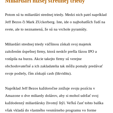
Miliardári nižšej strednej triedy
Potom sú tu miliardári strednej triedy. Medzi nich patrí napríklad
Jeff Bezos či Mark ZUckerberg. Iste, ide o najbohatších ľudí na
svete, ale to neznamená, že sú na vrchole pyramídy.
Miliardári strednej triedy väčšinou získali svoj majetok
založením úspešnej firmy, ktorá neskôr prešla fázou IPO a
vstúpila na burzu. Akcie takejto firmy sú verejne
obchodovateľné a ich zakladatelia tak môžu pomaly predávať
svoje podiely, čím získajú cash (likviditu).
Napríklad Jeff Bezos každoročne znižuje svoju pozíciu v
Amazone o dve miliardy dolárov, aby si mohol udržať svoj
každodenný miliardársky životný štýl. Veľkú časť tohto balíka
však vkladá do vlastného vesmírneho programu vo forme