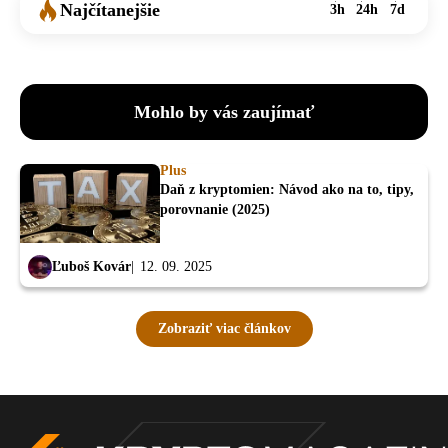
Najčítanejšie
3h
24h
7d
Mohlo by vás zaujímať
Plus
Daň z kryptomien: Návod ako na to, tipy,
porovnanie (2025)
Ľuboš Kovár
12. 09. 2025
Zobraziť viac článkov