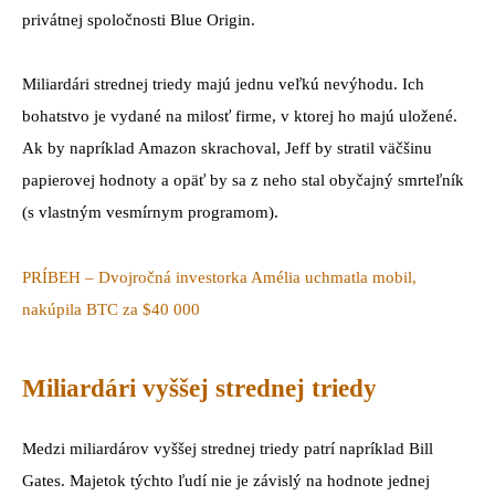
privátnej spoločnosti Blue Origin.
Miliardári strednej triedy majú jednu veľkú nevýhodu. Ich
bohatstvo je vydané na milosť firme, v ktorej ho majú uložené.
Ak by napríklad Amazon skrachoval, Jeff by stratil väčšinu
papierovej hodnoty a opäť by sa z neho stal obyčajný smrteľník
(s vlastným vesmírnym programom).
PRÍBEH – Dvojročná investorka Amélia uchmatla mobil,
nakúpila BTC za $40 000
Miliardári vyššej strednej triedy
Medzi miliardárov vyššej strednej triedy patrí napríklad Bill
Gates. Majetok týchto ľudí nie je závislý na hodnote jednej