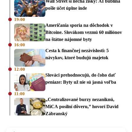
Wall Street si nechá zisky: AI bublina
pošle účet úplne inde
19:00
Američania sporia na dôchodok v
Bitcoine. Slovákom vezmú 60 miliónov
na štátne nájomné byty
16:00
Cesta k finančnej nezávislosti: 5
návykov, ktoré budujú majetok
12:00
Slováci prehodnocujú, do čoho dať
peniaze: Byty už nie sú jasná voľba
11:00
„Centralizované burzy nezaniknú,
MiCA posilní dôveru,” hovorí David
Zábranský