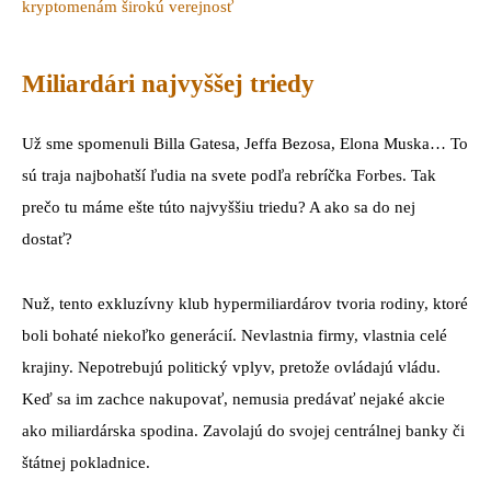
kryptomenám širokú verejnosť
Miliardári najvyššej triedy
Už sme spomenuli Billa Gatesa, Jeffa Bezosa, Elona Muska… To
sú traja najbohatší ľudia na svete podľa rebríčka Forbes. Tak
prečo tu máme ešte túto najvyššiu triedu? A ako sa do nej
dostať?
Nuž, tento exkluzívny klub hypermiliardárov tvoria rodiny, ktoré
boli bohaté niekoľko generácií. Nevlastnia firmy, vlastnia celé
krajiny. Nepotrebujú politický vplyv, pretože ovládajú vládu.
Keď sa im zachce nakupovať, nemusia predávať nejaké akcie
ako miliardárska spodina. Zavolajú do svojej centrálnej banky či
štátnej pokladnice.