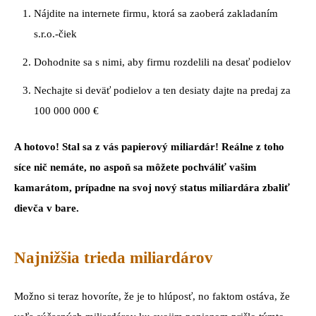
Nájdite na internete firmu, ktorá sa zaoberá zakladaním
s.r.o.-čiek
Dohodnite sa s nimi, aby firmu rozdelili na desať podielov
Nechajte si deväť podielov a ten desiaty dajte na predaj za
100 000 000 €
A hotovo! Stal sa z vás papierový miliardár! Reálne z toho
síce nič nemáte, no aspoň sa môžete pochváliť vašim
kamarátom, prípadne na svoj nový status miliardára zbaliť
dievča v bare.
Najnižšia trieda miliardárov
Možno si teraz hovoríte, že je to hlúposť, no faktom ostáva, že