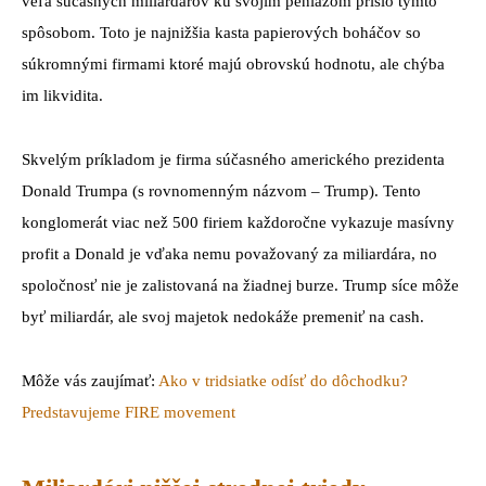
veľa súčasných miliardárov ku svojim peniazom prišlo týmto
spôsobom. Toto je najnižšia kasta papierových boháčov so
súkromnými firmami ktoré majú obrovskú hodnotu, ale chýba
im likvidita.
Skvelým príkladom je firma súčasného amerického prezidenta
Donald Trumpa (s rovnomenným názvom – Trump). Tento
konglomerát viac než 500 firiem každoročne vykazuje masívny
profit a Donald je vďaka nemu považovaný za miliardára, no
spoločnosť nie je zalistovaná na žiadnej burze. Trump síce môže
byť miliardár, ale svoj majetok nedokáže premeniť na cash.
Môže vás zaujímať:
Ako v tridsiatke odísť do dôchodku?
Predstavujeme FIRE movement