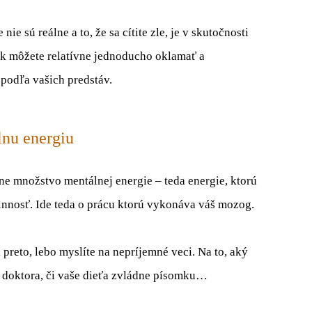
ie sú reálne a to, že sa cítite zle, je v skutočnosti
k môžete relatívne jednoducho oklamať a
 podľa vašich predstáv.
lnu energiu
e množstvo mentálnej energie – teda energie, ktorú
innosť. Ide teda o prácu ktorú vykonáva váš mozog.
i preto, lebo myslíte na nepríjemné veci. Na to, aký
u doktora, či vaše dieťa zvládne písomku…