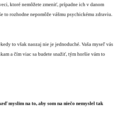
veci, ktoré nemôžete zmeniť, prípadne ich v danom
yše to rozhodne nepomôže vášmu psychickému zdraviu.
ekedy to však naozaj nie je jednoduché. Vaša myseľ vás
kam a čím viac sa budete snažiť, tým horšie vám to
eď myslím na to, aby som na niečo nemyslel tak