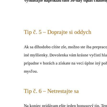
Vyskúšajte napríklad túto 30-day squat challen
Tip č. 5 – Doprajte si oddych
Ak sa dlhodobo cítite zle, možno ste iba preprac
iné myšlienky. Dovolenka vám krásne vyčistí hlavu
prípadne v horách a získate na veci úplne iný poh
mysľou.
Tip č. 6 – Netrestajte sa
Na koniec pridávam ešte jeden bonusový tip. Ten