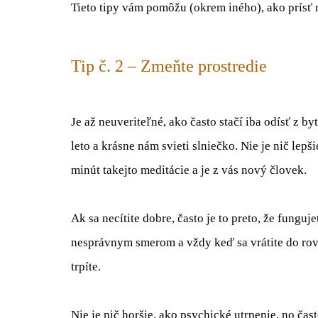
Tieto tipy vám pomôžu (okrem iného), ako prísť 
Tip č. 2 – Zmeňte prostredie
Je až neuveriteľné, ako často stačí iba odísť z b
leto a krásne nám svieti slniečko. Nie je nič lepš
minút takejto meditácie a je z vás nový človek.
Ak sa necítite dobre, často je to preto, že funguj
nesprávnym smerom a vždy keď sa vrátite do rov
trpíte.
Nie je nič horšie, ako psychické utrpenie, no čas