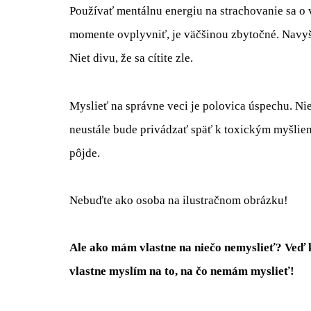
Používať mentálnu energiu na strachovanie sa o 
momente ovplyvniť, je väčšinou zbytočné. Nav
Niet divu, že sa cítite zle.
Myslieť na správne veci je polovica úspechu. Ni
neustále bude privádzať späť k toxickým myšlien
pôjde.
Nebuďte ako osoba na ilustračnom obrázku!
Ale ako mám vlastne na niečo nemyslieť? Veď k
vlastne myslím na to, na čo nemám myslieť!