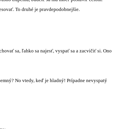
tresovať. To druhé je pravdepodobnejšie.
rchovať sa, ľahko sa najesť, vyspať sa a zacvičiť si. Ono
ríjemný? No vtedy, keď je hladný! Prípadne nevyspatý