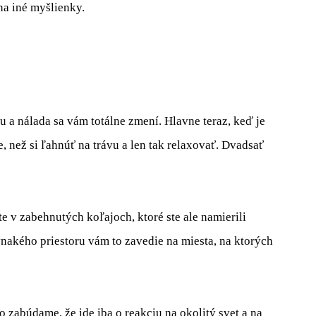
na iné myšlienky.
ytu a nálada sa vám totálne zmení. Hlavne teraz, keď je
ie, než si ľahnúť na trávu a len tak relaxovať. Dvadsať
ete v zabehnutých koľajoch, ktoré ste ale namierili
nakého priestoru vám to zavedie na miesta, na ktorých
to zabúdame, že ide iba o reakciu na okolitý svet a na