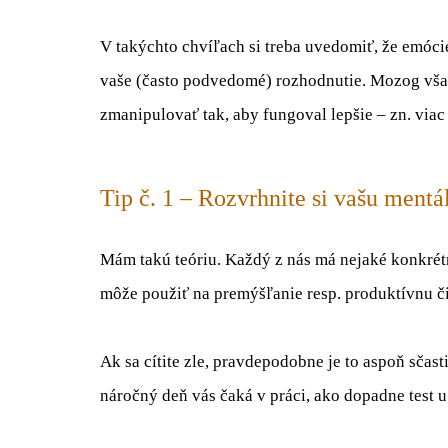
V takýchto chvíľach si treba uvedomiť, že emócie n
vaše (často podvedomé) rozhodnutie. Mozog vša
zmanipulovať tak, aby fungoval lepšie – zn. viac
Tip č. 1 – Rozvrhnite si vašu mentá
Mám takú teóriu. Každý z nás má nejaké konkrétn
môže použiť na premýšľanie resp. produktívnu č
Ak sa cítite zle, pravdepodobne je to aspoň sčast
náročný deň vás čaká v práci, ako dopadne test 