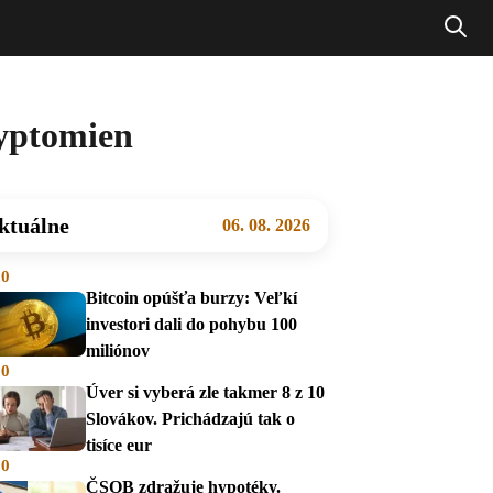
ryptomien
ktuálne
06. 08. 2026
00
Bitcoin opúšťa burzy: Veľkí
investori dali do pohybu 100
miliónov
00
Úver si vyberá zle takmer 8 z 10
Slovákov. Prichádzajú tak o
tisíce eur
00
ČSOB zdražuje hypotéky.