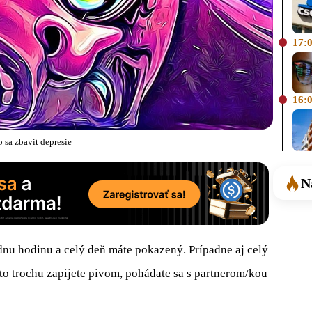
17:
16:
o sa zbavit depresie
N
ednu hodinu a celý deň máte pokazený. Prípadne aj celý
y to trochu zapijete pivom, pohádate sa s partnerom/kou