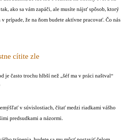
tak, ako sa vám zapáči, ale musíte nájsť spôsob, ktorý
ba v prípade, že na ňom budete aktívne pracovať. Čo nás
tne cítite zle
 je často trochu hlbší než „šéf ma v práci naštval“
“
emýšľať v súvislostiach, čítať medzi riadkami vášho
ašimi predsudkami a názormi.
vášho trápenia, budete sa mu môcť postaviť čelom.