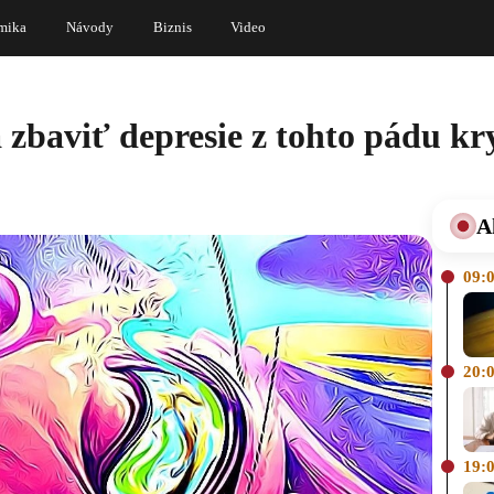
mika
Návody
Biznis
Video
a zbaviť depresie z tohto pádu k
A
09:
20:
19: