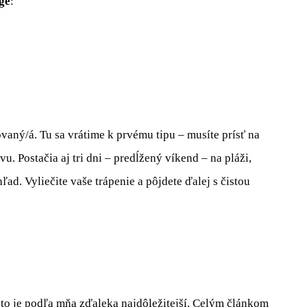
ge
:
ovaný/á. Tu sa vrátime k prvému tipu – musíte prísť na
. Postačia aj tri dni – predĺžený víkend – na pláži,
ľad. Vyliečite vaše trápenie a pôjdete ďalej s čistou
to je podľa mňa zďaleka najdôležitejší. Celým článkom