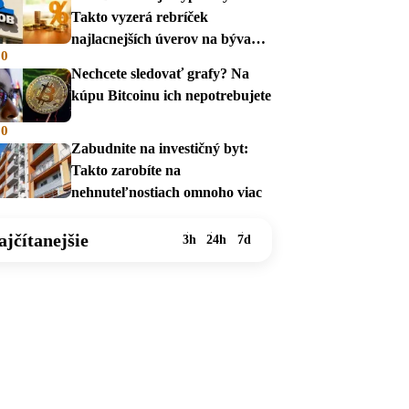
Takto vyzerá rebríček
najlacnejších úverov na bývanie
00
v auguste 2026
Nechcete sledovať grafy? Na
kúpu Bitcoinu ich nepotrebujete
00
Zabudnite na investičný byt:
Takto zarobíte na
nehnuteľnostiach omnoho viac
ajčítanejšie
3h
24h
7d