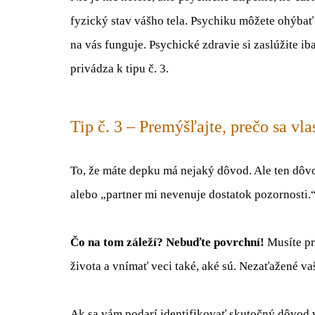
fyzický stav vášho tela. Psychiku môžete ohýbať 
na vás funguje. Psychické zdravie si zaslúžite i
privádza k tipu č. 3.
Tip č. 3 – Premýšľajte, prečo sa vlas
To, že máte depku má nejaký dôvod. Ale ten dôvod
alebo „partner mi nevenuje dostatok pozornosti.
Čo na tom záleží? Nebuďte povrchní!
Musíte pr
života a vnímať veci také, aké sú. Nezaťažené v
Ak sa vám podarí identifikovať skutočný dôvod 