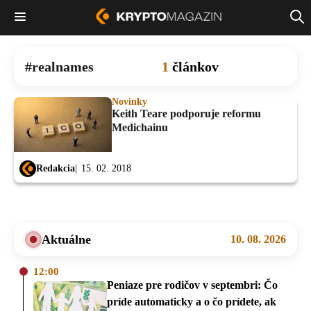
realnames
1
článkov
Novinky
Keith Teare podporuje reformu
Medichainu
Redakcia
15. 02. 2018
Aktuálne
10. 08. 2026
12:00
Peniaze pre rodičov v septembri: Čo
príde automaticky a o čo prídete, ak