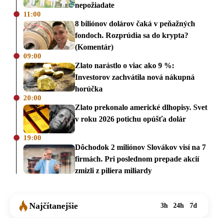
nepožiadate
11:00
8 biliónov dolárov čaká v peňažných
fondoch. Rozprúdia sa do krypta?
(Komentár)
09:00
Zlato narástlo o viac ako 9 %:
Investorov zachvátila nová nákupná
horúčka
20:00
Zlato prekonalo americké dlhopisy. Svet
v roku 2026 potichu opúšťa dolár
19:00
Dôchodok 2 miliónov Slovákov visí na 7
firmách. Pri poslednom prepade akcií
zmizli z piliera miliardy
Najčítanejšie
3h
24h
7d