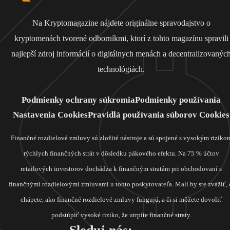
Na Kryptomagazine nájdete originálne spravodajstvo o
kryptomenách tvorené odborníkmi, ktorí z tohto magazínu spravili
najlepší zdroj informácií o digitálnych menách a decentralizovanýc
technológiách.
Podmienky ochrany súkromia
Podmienky používania
Nastavenia Cookies
Pravidlá používania súborov Cookies
Finančné rozdielové zmluvy sú zložité nástroje a sú spojené s vysokým riziko
rýchlych finančných strát v dôsledku pákového efektu. Na 75 % účtov
retailových investorov dochádza k finančným stratám pri obchodovaní s
finančnými rozdielovými zmluvami u tohto poskytovateľa. Mali by ste zvážiť, 
chápete, ako finančné rozdielové zmluvy fungujú, a či si môžete dovoliť
podstúpiť vysoké riziko, že utrpíte finančné straty.