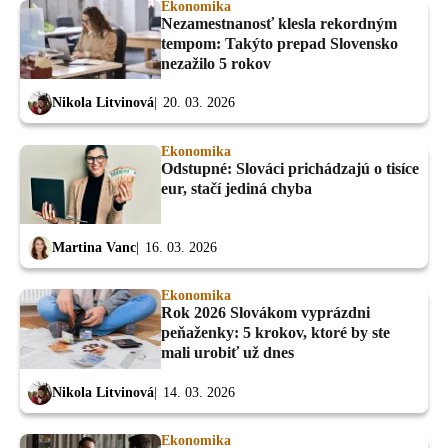
Ekonomika
Nezamestnanosť klesla rekordným
tempom: Takýto prepad Slovensko
nezažilo 5 rokov
Nikola Litvinová
20. 03. 2026
Ekonomika
Odstupné: Slováci prichádzajú o tisíce
eur, stačí jediná chyba
Martina Vanc
16. 03. 2026
Ekonomika
Rok 2026 Slovákom vyprázdni
peňaženky: 5 krokov, ktoré by ste
mali urobiť už dnes
Nikola Litvinová
14. 03. 2026
Ekonomika