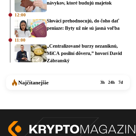
návykov, ktoré budujú majetok
12:00
Slováci prehodnocujú, do čoho dať
peniaze: Byty už nie sú jasná voľba
11:00
„Centralizované burzy nezaniknú,
MiCA posilní dôveru,” hovorí David
Zábranský
Najčítanejšie
3h
24h
7d