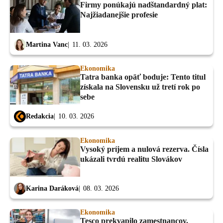
Firmy ponúkajú nadštandardný plat:
Najžiadanejšie profesie
Martina Vanc
11. 03. 2026
Ekonomika
Tatra banka opäť boduje: Tento titul
získala na Slovensku už tretí rok po
sebe
Redakcia
10. 03. 2026
Ekonomika
Vysoký príjem a nulová rezerva. Čísla
ukázali tvrdú realitu Slovákov
Karina Daráková
08. 03. 2026
Ekonomika
Tesco prekvapilo zamestnancov.