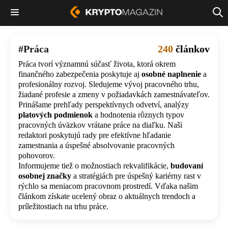
Práca
240
článkov
Práca tvorí významnú súčasť života, ktorá okrem
finančného zabezpečenia poskytuje aj
osobné naplnenie
a
profesionálny rozvoj. Sledujeme vývoj pracovného trhu,
žiadané profesie a zmeny v požiadavkách zamestnávateľov.
Prinášame prehľady perspektívnych odvetví, analýzy
platových podmienok
a hodnotenia rôznych typov
pracovných úväzkov vrátane práce na diaľku. Naši
redaktori poskytujú rady pre efektívne hľadanie
zamestnania a úspešné absolvovanie pracovných
pohovorov.
Informujeme tiež o možnostiach rekvalifikácie,
budovaní
osobnej značky
a stratégiách pre úspešný kariérny rast v
rýchlo sa meniacom pracovnom prostredí. Vďaka našim
článkom získate ucelený obraz o aktuálnych trendoch a
príležitostiach na trhu práce.