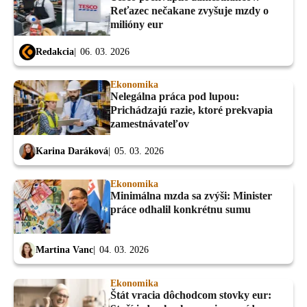
Reťazec nečakane zvyšuje mzdy o
milióny eur
Redakcia
06. 03. 2026
Ekonomika
Nelegálna práca pod lupou:
Prichádzajú razie, ktoré prekvapia
zamestnávateľov
Karina Daráková
05. 03. 2026
Ekonomika
Minimálna mzda sa zvýši: Minister
práce odhalil konkrétnu sumu
Martina Vanc
04. 03. 2026
Ekonomika
Štát vracia dôchodcom stovky eur: