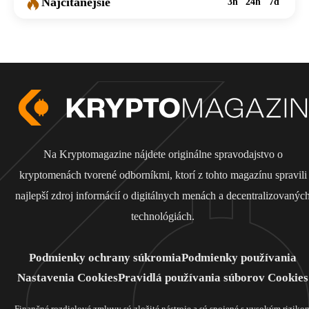
Najčítanejšie
3h
24h
7d
Na Kryptomagazine nájdete originálne spravodajstvo o
kryptomenách tvorené odborníkmi, ktorí z tohto magazínu spravili
najlepší zdroj informácií o digitálnych menách a decentralizovanýc
technológiách.
Podmienky ochrany súkromia
Podmienky používania
Nastavenia Cookies
Pravidlá používania súborov Cookies
Finančné rozdielové zmluvy sú zložité nástroje a sú spojené s vysokým riziko