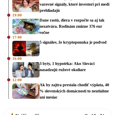
varovné signály, ktoré investori pri medi
prehliadajú
19:00
Dane rastú, diera v rozpočte sa aj tak
nezatvára. Rodinám zmizne 376 eur
ročne
17:00
5 signálov, že kryptoponuka je podvod
16:00
3 byty, 1 hypotéka: Ako Slováci
nasadzujú ružové okuliare
12:00
Ak by zajtra prestala chodiť výplata, 40
% slovenských domácností to neutiahne
ani mesiac