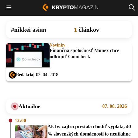
nikkei asian
1
článkov
Novinky
Finančná spoločnosť Monex chce
odkúpiť Coincheck
Redakcia
03. 04. 2018
Aktuálne
07. 08. 2026
12:00
Ak by zajtra prestala chodiť výplata, 40
% slovenských domácností to neutiahne