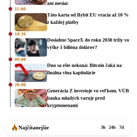
ani mesiac
11:00
Táto karta od Bybit EU vracia až 10 %
z každej platby
10:36
Dosiahne SpaceX do roku 2030 tržiy vo
výške 1 bilióna dolárov?
09:00
Dno sa ešte nekoná: Bitcoin čaká na
finálna vlna kapitulácie
20:00
Generácia Z investuje vo veľkom. VÚB
banka mladých varuje pred
kryptomenami
Najčítanejšie
3h
24h
7d