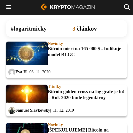
logaritmicky
3
článkov
Novinky
Bitcoin mieri na 165 000 $ - Indikuje
model BLGC
Eva H
03. 11. 2020
Titulky
Bitcoin golden cross na log grafe je tu!
– Rok 2020 bude legendárny
Samuel Slavkovský
11. 12. 2019
Novinky
[ŠPEKULUJEME] Bitcoin na