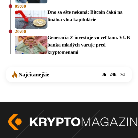
09:00
Dno sa ešte nekoná: Bitcoin čaká na
finálna vlna kapitulácie
20:00
Generácia Z investuje vo veľkom. VÚB
banka mladých varuje pred
kryptomenami
Najčítanejšie
3h
24h
7d