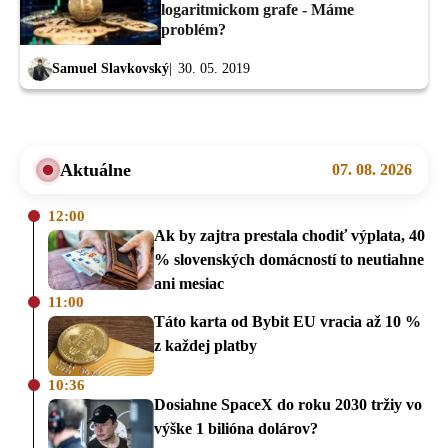
logaritmickom grafe - Máme
problém?
Samuel Slavkovský
30. 05. 2019
Aktuálne
07. 08. 2026
12:00
Ak by zajtra prestala chodiť výplata, 40
% slovenských domácností to neutiahne
ani mesiac
11:00
Táto karta od Bybit EU vracia až 10 %
z každej platby
10:36
Dosiahne SpaceX do roku 2030 tržiy vo
výške 1 bilióna dolárov?