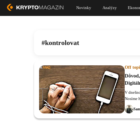
Novinky
Analýzy
Ekono
kontrolovat
Off topi
Dôvod, 
Digitá
V dnešno
Nosíme h
je pre nás
Sam