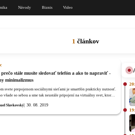
mika
Návody
Biznis
Video
1
článkov
c
prečo stále musíte sledovať telefón a ako to napraviť -
lny minimalizmus
20
m svete prepojenom sociálnymi sieťami je smartfón prakticky nutnosť.
o všade so sebou a sme tak neustále pripojení na virtuálny svet, ktorý
 stále dôležitejší.
30. 08. 2019
uel Slavkovský
19