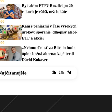
:00
na dávky
Byt alebo ETF? Rozdiel po 20
rokoch je väčší, než čakáte
:00
Kam s peniazmi v čase vysokých
úrokov: sporenie, dlhopisy alebo
ETF a akcie?
:00
„Nehnuteľnosť za Bitcoin bude
úplne bežná alternatíva,” tvrdí
Dávid Kokavec
Najčítanejšie
3h
24h
7d