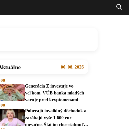
Aktuálne
06. 08. 2026
:00
Generácia Z investuje vo
veľkom. VÚB banka mladých
varuje pred kryptomenami
:00
Poberajú invalidný dôchodok a
zarábajú vyše 1 600 eur
mesačne. Štát im chce siahnuť