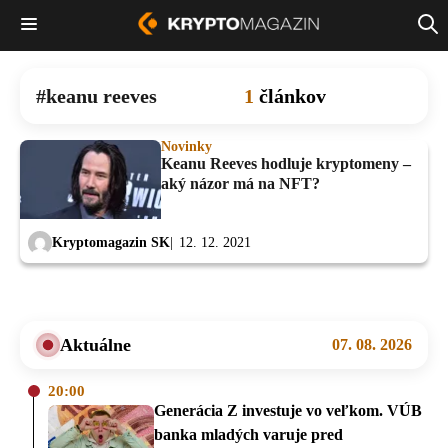
keanu reeves
1
článkov
Novinky
Keanu Reeves hodluje kryptomeny –
aký názor má na NFT?
Kryptomagazin SK
12. 12. 2021
Aktuálne
07. 08. 2026
20:00
Generácia Z investuje vo veľkom. VÚB
banka mladých varuje pred