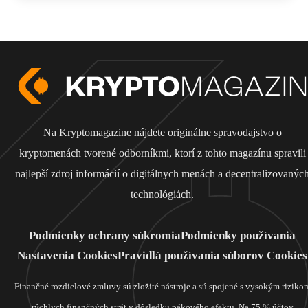
Na Kryptomagazine nájdete originálne spravodajstvo o
kryptomenách tvorené odborníkmi, ktorí z tohto magazínu spravili
najlepší zdroj informácií o digitálnych menách a decentralizovanýc
technológiách.
Podmienky ochrany súkromia
Podmienky používania
Nastavenia Cookies
Pravidlá používania súborov Cookies
Finančné rozdielové zmluvy sú zložité nástroje a sú spojené s vysokým riziko
rýchlych finančných strát v dôsledku pákového efektu. Na 75 % účtov