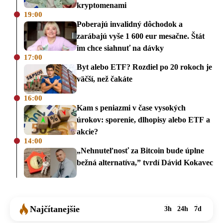
kryptomenami
19:00
Poberajú invalidný dôchodok a
zarábajú vyše 1 600 eur mesačne. Štát
im chce siahnuť na dávky
17:00
Byt alebo ETF? Rozdiel po 20 rokoch je
väčší, než čakáte
16:00
Kam s peniazmi v čase vysokých
úrokov: sporenie, dlhopisy alebo ETF a
akcie?
14:00
„Nehnuteľnosť za Bitcoin bude úplne
bežná alternatíva,” tvrdí Dávid Kokavec
Najčítanejšie
3h
24h
7d