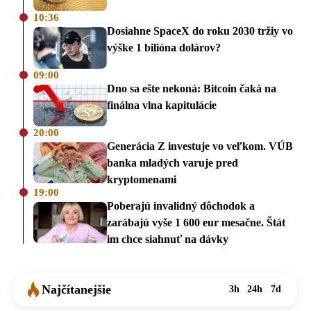
10:36
Dosiahne SpaceX do roku 2030 tržiy vo
výške 1 bilióna dolárov?
09:00
Dno sa ešte nekoná: Bitcoin čaká na
finálna vlna kapitulácie
20:00
Generácia Z investuje vo veľkom. VÚB
banka mladých varuje pred
kryptomenami
19:00
Poberajú invalidný dôchodok a
zarábajú vyše 1 600 eur mesačne. Štát
im chce siahnuť na dávky
Najčítanejšie
3h
24h
7d