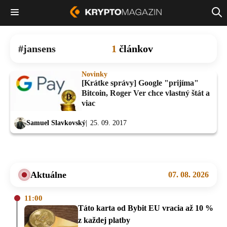
jansens
1
článkov
Novinky
[Krátke správy] Google "prijíma"
Bitcoin, Roger Ver chce vlastný štát a
viac
Samuel Slavkovský
25. 09. 2017
Aktuálne
07. 08. 2026
11:00
Táto karta od Bybit EU vracia až 10 %
z každej platby