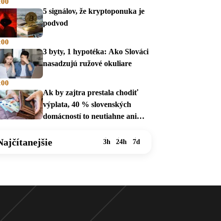
:00
5 signálov, že kryptoponuka je
podvod
:00
3 byty, 1 hypotéka: Ako Slováci
nasadzujú ružové okuliare
:00
Ak by zajtra prestala chodiť
výplata, 40 % slovenských
domácností to neutiahne ani
mesiac
Najčítanejšie
3h
24h
7d