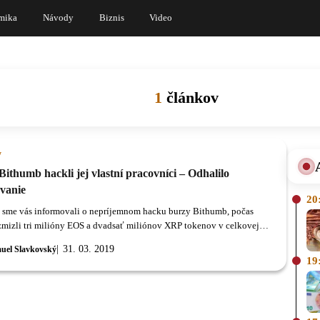
mika
Návody
Biznis
Video
1
článkov
y
ithumb hackli jej vlastní pracovníci – Odhalilo
ovanie
20
sme vás informovali o nepríjemnom hacku burzy Bithumb, počas
zmizli tri milióny EOS a dvadsať miliónov XRP tokenov v celkovej
cca osemnásť miliónov dolárov.
31. 03. 2019
uel Slavkovský
19