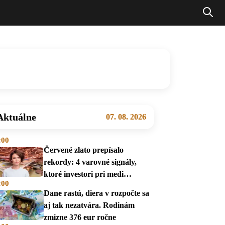
Aktuálne
07. 08. 2026
:00
Červené zlato prepísalo
rekordy: 4 varovné signály,
ktoré investori pri medi
:00
prehliadajú
Dane rastú, diera v rozpočte sa
aj tak nezatvára. Rodinám
zmizne 376 eur ročne