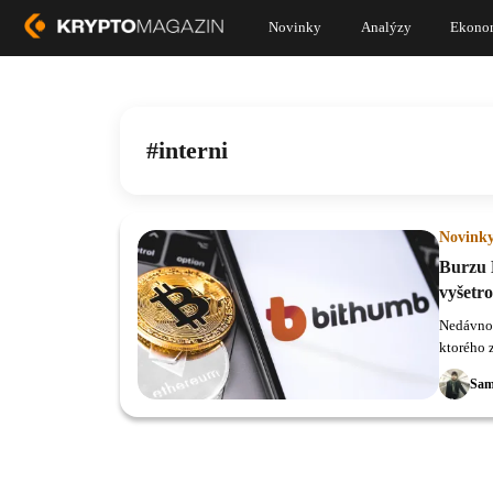
Novinky
Analýzy
Ekono
interni
Novink
Burzu B
vyšetr
Nedávno 
ktorého 
hodnote 
Sam