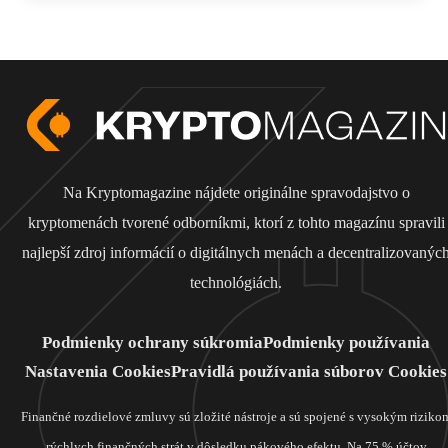
Na Kryptomagazine nájdete originálne spravodajstvo o
kryptomenách tvorené odborníkmi, ktorí z tohto magazínu spravili
najlepší zdroj informácií o digitálnych menách a decentralizovanýc
technológiách.
Podmienky ochrany súkromia
Podmienky používania
Nastavenia Cookies
Pravidlá používania súborov Cookies
Finančné rozdielové zmluvy sú zložité nástroje a sú spojené s vysokým riziko
rýchlych finančných strát v dôsledku pákového efektu. Na 75 % účtov