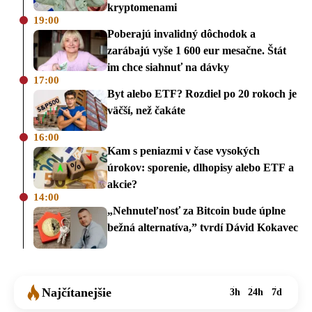
kryptomenami
19:00
Poberajú invalidný dôchodok a
zarábajú vyše 1 600 eur mesačne. Štát
im chce siahnuť na dávky
17:00
Byt alebo ETF? Rozdiel po 20 rokoch je
väčší, než čakáte
16:00
Kam s peniazmi v čase vysokých
úrokov: sporenie, dlhopisy alebo ETF a
akcie?
14:00
„Nehnuteľnosť za Bitcoin bude úplne
bežná alternatíva,” tvrdí Dávid Kokavec
Najčítanejšie
3h
24h
7d