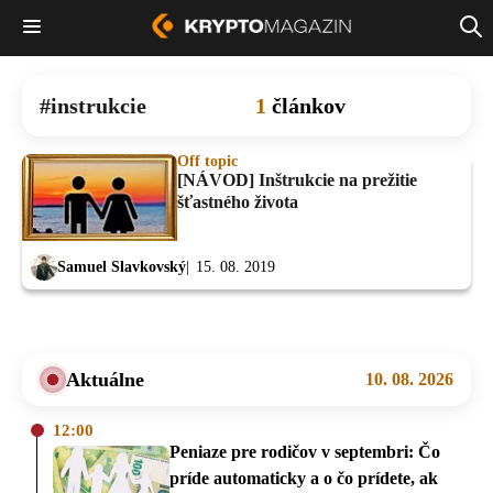
instrukcie
1
článkov
Off topic
[NÁVOD] Inštrukcie na prežitie
šťastného života
Samuel Slavkovský
15. 08. 2019
Aktuálne
10. 08. 2026
12:00
Peniaze pre rodičov v septembri: Čo
príde automaticky a o čo prídete, ak