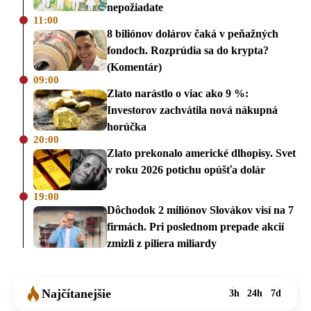
nepožiadate
11:00
8 biliónov dolárov čaká v peňažných
fondoch. Rozprúdia sa do krypta?
(Komentár)
09:00
Zlato narástlo o viac ako 9 %:
Investorov zachvátila nová nákupná
horúčka
20:00
Zlato prekonalo americké dlhopisy. Svet
v roku 2026 potichu opúšťa dolár
19:00
Dôchodok 2 miliónov Slovákov visí na 7
firmách. Pri poslednom prepade akcií
zmizli z piliera miliardy
Najčítanejšie
3h
24h
7d