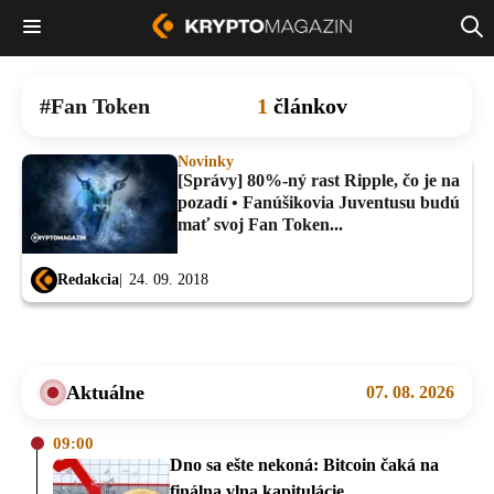
Fan Token
1
článkov
Novinky
[Správy] 80%-ný rast Ripple, čo je na
pozadí • Fanúšikovia Juventusu budú
mať svoj Fan Token...
Redakcia
24. 09. 2018
Aktuálne
07. 08. 2026
09:00
Dno sa ešte nekoná: Bitcoin čaká na
finálna vlna kapitulácie