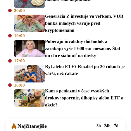
20:00
Generácia Z investuje vo veľkom. VÚB
banka mladých varuje pred
kryptomenami
19:00
Poberajú invalidný dôchodok a
zarábajú vyše 1 600 eur mesačne. Štát
im chce siahnuť na dávky
17:00
Byt alebo ETF? Rozdiel po 20 rokoch je
väčší, než čakáte
16:00
Kam s peniazmi v čase vysokých
úrokov: sporenie, dlhopisy alebo ETF a
akcie?
Najčítanejšie
3h
24h
7d