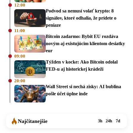
12:00
Podvod sa nemusí volať krypto: 8
signálov, ktoré odhalia, že prídete o
peniaze
11:00
Bitcoin zadarmo: Bybit EU rozdáva
novým aj existujúcim klientom desiatky
eur
09:00
Týžden v kocke: Ako Bitcoin odolal
FED-u aj historickej krádeži
20:00
Wall Street si nechá zisky: AI bublina
pošle účet úplne inde
Najčítanejšie
3h
24h
7d