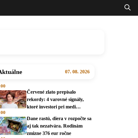
Aktuálne
07. 08. 2026
:00
Červené zlato prepísalo
rekordy: 4 varovné signály,
ktoré investori pri medi
:00
prehliadajú
Dane rastú, diera v rozpočte sa
aj tak nezatvára. Rodinám
zmizne 376 eur ročne