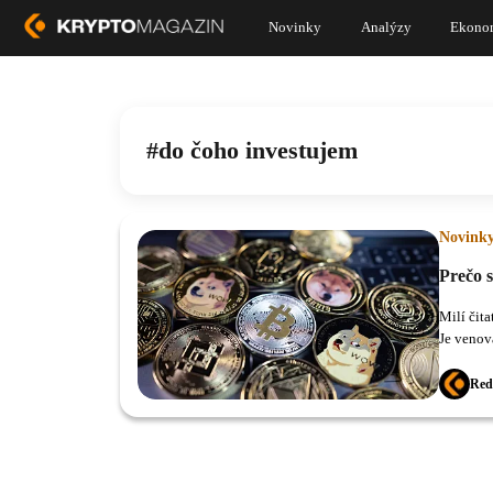
Novinky
Analýzy
Ekono
do čoho investujem
Novink
Prečo 
Milí čit
Je venov
byť súča
Red