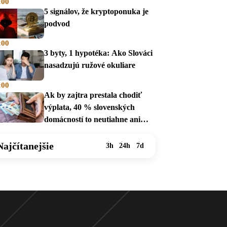
:00
5 signálov, že kryptoponuka je
podvod
:00
3 byty, 1 hypotéka: Ako Slováci
nasadzujú ružové okuliare
:00
Ak by zajtra prestala chodiť
výplata, 40 % slovenských
domácností to neutiahne ani
mesiac
Najčítanejšie
3h
24h
7d