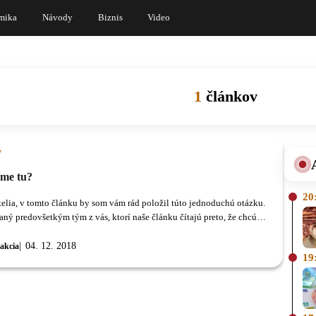
mika
Návody
Biznis
Video
1
článkov
y
sme tu?
20
atelia, v tomto článku by som vám rád položil túto jednoduchú otázku.
aný predovšetkým tým z vás, ktorí naše článku čítajú preto, že chcú
sťou kryptokomunity a pretože ich neskutočne zaujíma.
04. 12. 2018
akcia
19