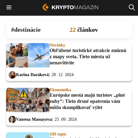
destinácie
22
článkov
Novinky
Obľúbené turistické atrakcie zmiznú
z mapy sveta. Tieto miesta už
nenavštívite
Karina Daráková
28. 12. 2024
Ekonomika
Európske mestá majú turistov „plné
zuby”: Tieto drsné opatrenia vám
môžu skomplikovať výlet
Vanessa Massayova
25. 09. 2024
Off topic