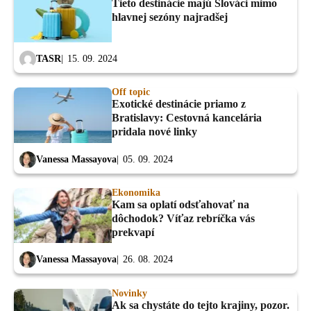
Tieto destinácie majú Slováci mimo
hlavnej sezóny najradšej
TASR
15. 09. 2024
Off topic
Exotické destinácie priamo z
Bratislavy: Cestovná kancelária
pridala nové linky
Vanessa Massayova
05. 09. 2024
Ekonomika
Kam sa oplatí odsťahovať na
dôchodok? Víťaz rebríčka vás
prekvapí
Vanessa Massayova
26. 08. 2024
Novinky
Ak sa chystáte do tejto krajiny, pozor.