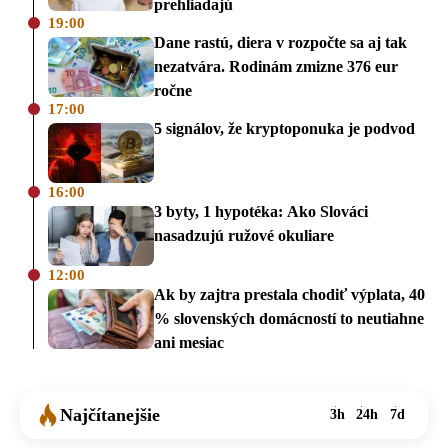
prehliadajú
19:00
Dane rastú, diera v rozpočte sa aj tak
nezatvára. Rodinám zmizne 376 eur
ročne
17:00
5 signálov, že kryptoponuka je podvod
16:00
3 byty, 1 hypotéka: Ako Slováci
nasadzujú ružové okuliare
12:00
Ak by zajtra prestala chodiť výplata, 40
% slovenských domácností to neutiahne
ani mesiac
Najčítanejšie
3h
24h
7d