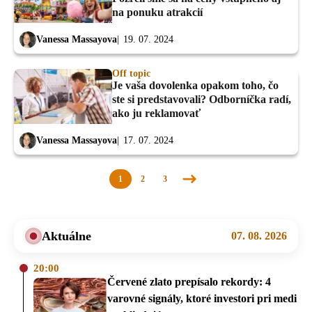
na ponuku atrakcií
Vanessa Massayova
19. 07. 2024
Off topic
Je vaša dovolenka opakom toho, čo
ste si predstavovali? Odborníčka radí,
ako ju reklamovať
Vanessa Massayova
17. 07. 2024
1
2
3
Nasledujúca
stránka
Aktuálne
07. 08. 2026
20:00
Červené zlato prepísalo rekordy: 4
varovné signály, ktoré investori pri medi