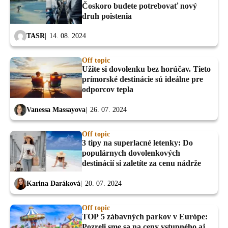
Čoskoro budete potrebovať nový
druh poistenia
TASR
14. 08. 2024
Off topic
Užite si dovolenku bez horúčav. Tieto
prímorské destinácie sú ideálne pre
odporcov tepla
Vanessa Massayova
26. 07. 2024
Off topic
3 tipy na superlacné letenky: Do
populárnych dovolenkových
destinácií si zaletíte za cenu nádrže
Karina Daráková
20. 07. 2024
Off topic
TOP 5 zábavných parkov v Európe:
Pozreli sme sa na ceny vstupného aj