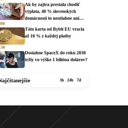
Ak by zajtra prestala chodiť
výplata, 40 % slovenských
domácností to neutiahne ani
:00
mesiac
Táto karta od Bybit EU vracia
až 10 % z každej platby
:36
Dosiahne SpaceX do roku 2030
tržiy vo výške 1 bilióna dolárov?
Najčítanejšie
3h
24h
7d