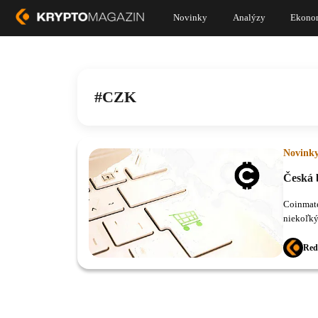
Novinky
Analýzy
Ekono
CZK
Novink
Česká 
Coinmate
niekoľký
Red