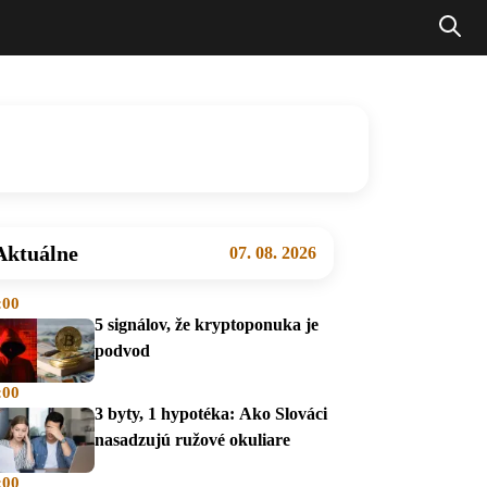
Aktuálne
07. 08. 2026
:00
5 signálov, že kryptoponuka je
podvod
:00
3 byty, 1 hypotéka: Ako Slováci
nasadzujú ružové okuliare
:00