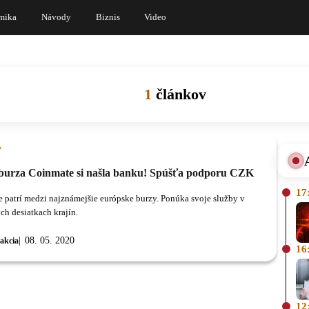
mika
Návody
Biznis
Video
1
článkov
y
burza Coinmate si našla banku! Spúšťa podporu CZK
17
 patrí medzi najznámejšie európske burzy. Ponúka svoje služby v
ch desiatkach krajín.
08. 05. 2020
akcia
16
12