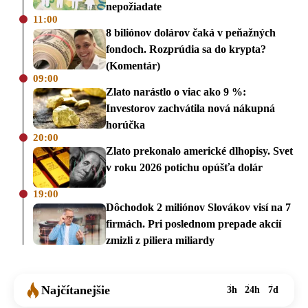
nepožiadate
11:00
8 biliónov dolárov čaká v peňažných
fondoch. Rozprúdia sa do krypta?
(Komentár)
09:00
Zlato narástlo o viac ako 9 %:
Investorov zachvátila nová nákupná
horúčka
20:00
Zlato prekonalo americké dlhopisy. Svet
v roku 2026 potichu opúšťa dolár
19:00
Dôchodok 2 miliónov Slovákov visí na 7
firmách. Pri poslednom prepade akcií
zmizli z piliera miliardy
Najčítanejšie
3h
24h
7d