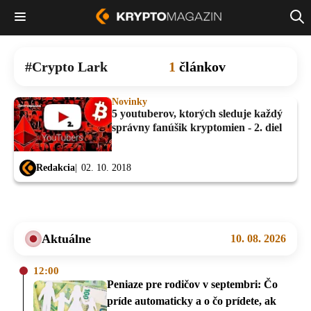
Crypto Lark
1
článkov
Novinky
5 youtuberov, ktorých sleduje každý
správny fanúšik kryptomien - 2. diel
Redakcia
02. 10. 2018
Aktuálne
10. 08. 2026
12:00
Peniaze pre rodičov v septembri: Čo
príde automaticky a o čo prídete, ak