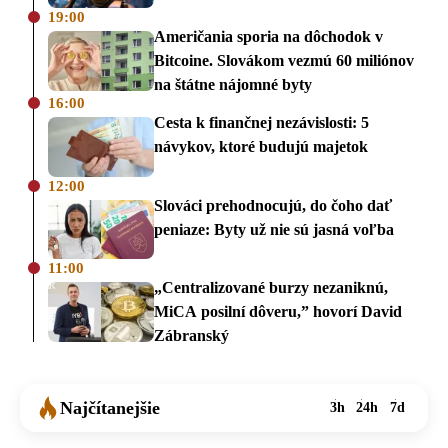
19:00
Američania sporia na dôchodok v
Bitcoine. Slovákom vezmú 60 miliónov
na štátne nájomné byty
16:00
Cesta k finančnej nezávislosti: 5
návykov, ktoré budujú majetok
12:00
Slováci prehodnocujú, do čoho dať
peniaze: Byty už nie sú jasná voľba
11:00
„Centralizované burzy nezaniknú,
MiCA posilní dôveru,” hovorí David
Zábranský
Najčítanejšie
3h
24h
7d