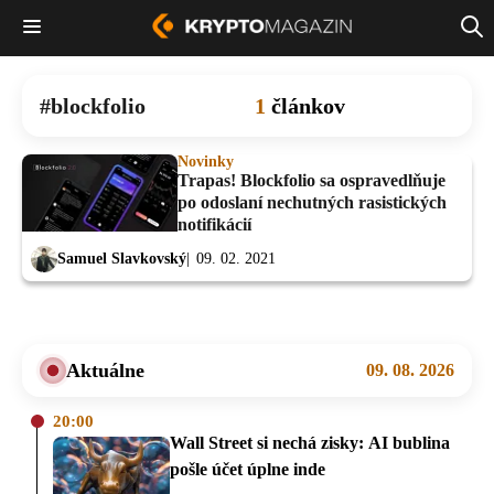
blockfolio
1
článkov
Novinky
Trapas! Blockfolio sa ospravedlňuje
po odoslaní nechutných rasistických
notifikácií
Samuel Slavkovský
09. 02. 2021
Aktuálne
09. 08. 2026
20:00
Wall Street si nechá zisky: AI bublina
pošle účet úplne inde