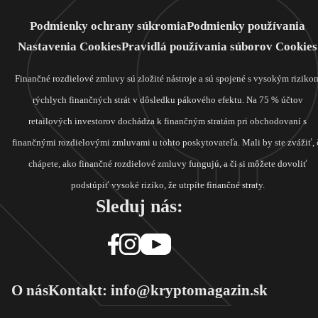
Podmienky ochrany súkromia
Podmienky používania
Nastavenia Cookies
Pravidlá používania súborov Cookies
Finančné rozdielové zmluvy sú zložité nástroje a sú spojené s vysokým riziko
rýchlych finančných strát v dôsledku pákového efektu. Na 75 % účtov
retailových investorov dochádza k finančným stratám pri obchodovaní s
finančnými rozdielovými zmluvami u tohto poskytovateľa. Mali by ste zvážiť, 
chápete, ako finančné rozdielové zmluvy fungujú, a či si môžete dovoliť
podstúpiť vysoké riziko, že utrpíte finančné straty.
Sleduj nás:
O nás
Kontakt: info@kryptomagazin.sk