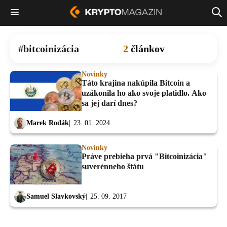
bitcoinizácia
2
článkov
Novinky
Táto krajina nakúpila Bitcoin a
uzákonila ho ako svoje platidlo. Ako
sa jej darí dnes?
Marek Rodák
23. 01. 2024
Novinky
Práve prebieha prvá "Bitcoinizácia"
suverénneho štátu
Samuel Slavkovský
25. 09. 2017