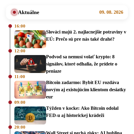
Aktuálne
09. 08. 2026
16:00
Slováci majú 2. najlacnejšie potraviny v
EÚ: Prečo sú pre nás také drahé?
12:00
Podvod sa nemusí volať krypto: 8
signálov, ktoré odhalia, že prídete o
peniaze
11:00
Bitcoin zadarmo: Bybit EU rozdáva
novým aj existujúcim klientom desiatky
eur
09:00
Týžden v kocke: Ako Bitcoin odolal
FED-u aj historickej krádeži
20:00
Wall Street si nechá zisky: AI bublina