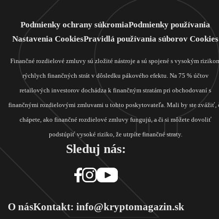
Podmienky ochrany súkromia
Podmienky používania
Nastavenia Cookies
Pravidlá používania súborov Cookies
Finančné rozdielové zmluvy sú zložité nástroje a sú spojené s vysokým riziko
rýchlych finančných strát v dôsledku pákového efektu. Na 75 % účtov
retailových investorov dochádza k finančným stratám pri obchodovaní s
finančnými rozdielovými zmluvami u tohto poskytovateľa. Mali by ste zvážiť, 
chápete, ako finančné rozdielové zmluvy fungujú, a či si môžete dovoliť
podstúpiť vysoké riziko, že utrpíte finančné straty.
Sleduj nás:
O nás
Kontakt: info@kryptomagazin.sk