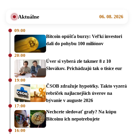
Aktuálne
06. 08. 2026
09:00
Bitcoin opúšťa burzy: Veľkí investori
dali do pohybu 100 miliónov
20:00
Úver si vyberá zle takmer 8 z 10
Slovákov. Prichádzajú tak o tisíce eur
19:00
ČSOB zdražuje hypotéky. Takto vyzerá
rebríček najlacnejších úverov na
bývanie v auguste 2026
17:00
Nechcete sledovať grafy? Na kúpu
Bitcoinu ich nepotrebujete
16:00