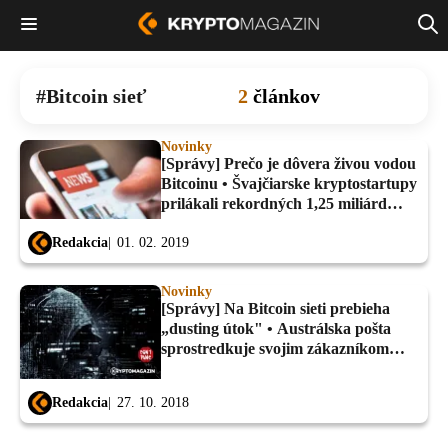
Bitcoin sieť
2
článkov
Novinky
[Správy] Prečo je dôvera živou vodou
Bitcoinu • Švajčiarske kryptostartupy
prilákali rekordných 1,25 miliárd
USD...
Redakcia
01. 02. 2019
Novinky
[Správy] Na Bitcoin sieti prebieha
„dusting útok" • Austrálska pošta
sprostredkuje svojim zákazníkom
nákup Bitcoinu..
Redakcia
27. 10. 2018