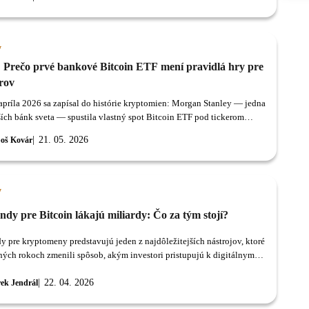
y
Prečo prvé bankové Bitcoin ETF mení pravidlá hry pre
rov
príla 2026 sa zapísal do histórie kryptomien: Morgan Stanley — jedna
ších bánk sveta — spustila vlastný spot Bitcoin ETF pod tickerom
21. 05. 2026
oš Kovár
y
dy pre Bitcoin lákajú miliardy: Čo za tým stojí?
y pre kryptomeny predstavujú jeden z najdôležitejších nástrojov, ktoré
ných rokoch zmenili spôsob, akým investori pristupujú k digitálnym
22. 04. 2026
ek Jendrál