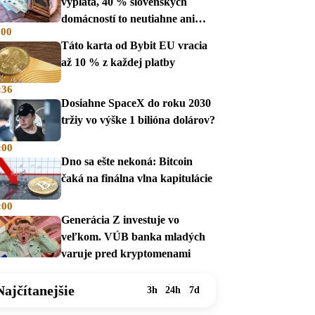
výplata, 40 % slovenských
domácností to neutiahne ani
:00
mesiac
Táto karta od Bybit EU vracia
až 10 % z každej platby
:36
Dosiahne SpaceX do roku 2030
tržiy vo výške 1 bilióna dolárov?
:00
Dno sa ešte nekoná: Bitcoin
čaká na finálna vlna kapitulácie
:00
Generácia Z investuje vo
veľkom. VÚB banka mladých
varuje pred kryptomenami
Najčítanejšie
3h
24h
7d