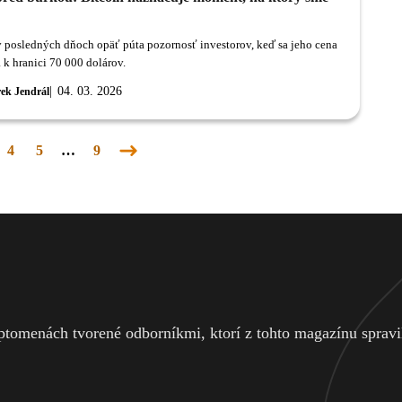
v posledných dňoch opäť púta pozornosť investorov, keď sa jeho cena
a k hranici 70 000 dolárov.
04. 03. 2026
ek Jendrál
4
5
…
9
Nasledujúca
stránka
tomenách tvorené odborníkmi, ktorí z tohto magazínu spravili