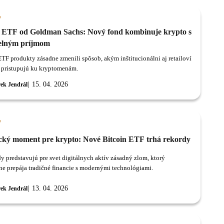
y
n ETF od Goldman Sachs: Nový fond kombinuje krypto s
elným príjmom
ETF produkty zásadne zmenili spôsob, akým inštitucionálni aj retailoví
i pristupujú ku kryptomenám.
15. 04. 2026
ek Jendrál
y
ický moment pre krypto: Nové Bitcoin ETF trhá rekordy
y predstavujú pre svet digitálnych aktív zásadný zlom, ktorý
vne prepája tradičné financie s modernými technológiami.
13. 04. 2026
ek Jendrál