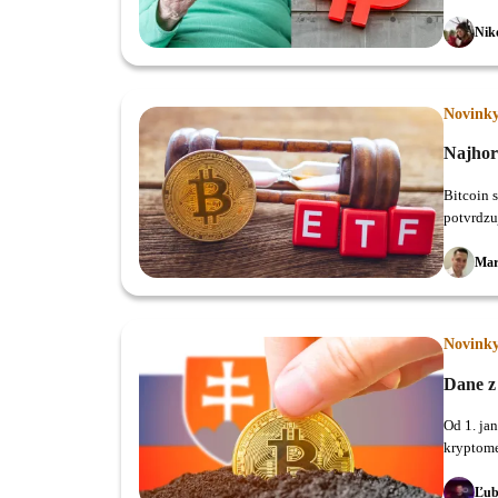
udržateľn
Nik
Novink
Najhorš
Bitcoin 
potvrdzu
Mar
Novink
Dane z 
Od 1. ja
kryptomen
Ľub