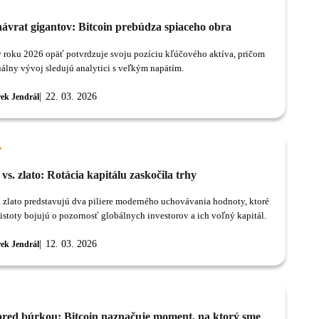
návrat gigantov: Bitcoin prebúdza spiaceho obra
v roku 2026 opäť potvrdzuje svoju pozíciu kľúčového aktíva, pričom
uálny vývoj sledujú analytici s veľkým napätím.
22. 03. 2026
ek Jendrál
y
 vs. zlato: Rotácia kapitálu zaskočila trhy
a zlato predstavujú dva piliere moderného uchovávania hodnoty, ktoré
eistoty bojujú o pozornosť globálnych investorov a ich voľný kapitál.
12. 03. 2026
ek Jendrál
pred búrkou: Bitcoin naznačuje moment, na ktorý sme