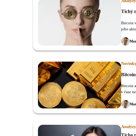
Analýzy
Tichý 
Bitcoin 
jeho akt
Mar
Novink
Bitcoin
Bitcoin 
v čase n
Mar
Analýzy
Ticho 