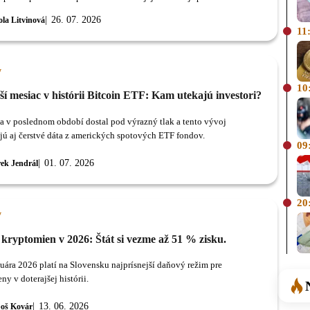
osti konštatuje, že verejné financie sú v pásme vysokého rizika.
26. 07. 2026
ola Litvinová
11
y
10
í mesiac v histórii Bitcoin ETF: Kam utekajú investori?
sa v poslednom období dostal pod výrazný tlak a tento vývoj
jú aj čerstvé dáta z amerických spotových ETF fondov.
09
01. 07. 2026
ek Jendrál
20
y
kryptomien v 2026: Štát si vezme až 51 % zisku.
nuára 2026 platí na Slovensku najprísnejší daňový režim pre
y v doterajšej histórii.
13. 06. 2026
oš Kovár