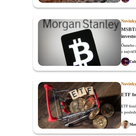
Novink
MSBT: 
investo
Ôsmeho a
z najväč
MSBT.
Ľub
Novink
ETF fon
ETF fond
v posled
aktívam.
Mar