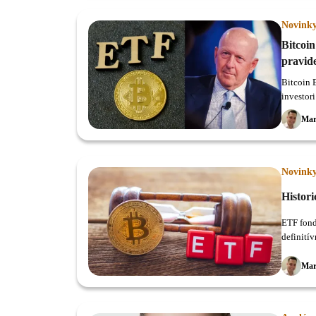
Novink
Bitcoi
pravid
Bitcoin 
investor
Mar
Novink
Histor
ETF fond
definití
Mar