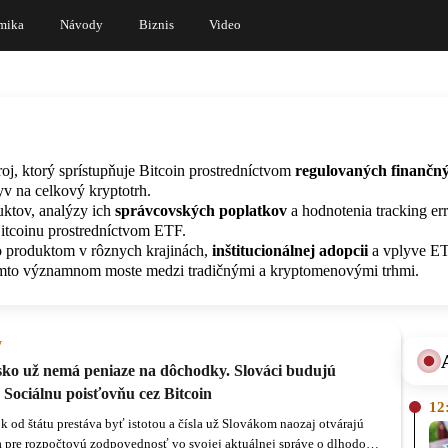
mika
Návody
Biznis
Video
oj, ktorý sprístupňuje Bitcoin prostredníctvom
regulovaných finančn
yv na celkový kryptotrh.
ktov, analýzy ich
správcovských poplatkov
a hodnotenia tracking err
itcoinu prostredníctvom ETF.
o produktom v rôznych krajinách,
inštitucionálnej adopcii
a vplyve ET
omto významnom moste medzi tradičnými a kryptomenovými trhmi.
y
sko už nemá peniaze na dôchodky. Slováci budujú
 Sociálnu poisťovňu cez Bitcoin
12
 od štátu prestáva byť istotou a čísla už Slovákom naozaj otvárajú
a pre rozpočtovú zodpovednosť vo svojej aktuálnej správe o dlhodobej