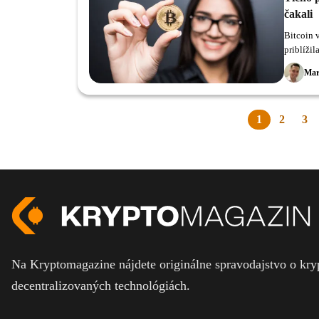
čakali
Bitcoin 
priblížil
Mar
1
2
3
Na Kryptomagazine nájdete originálne spravodajstvo o kryp
decentralizovaných technológiách.