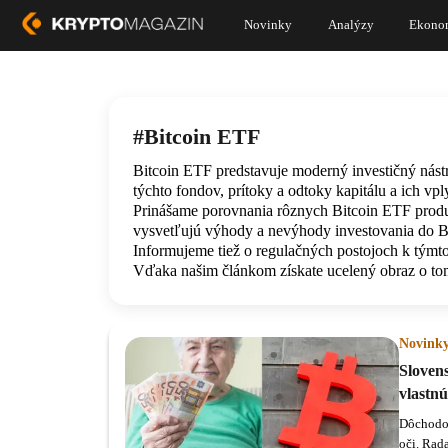
Novinky
Analýzy
Ekono
Bitcoin ETF
Bitcoin ETF predstavuje moderný investičný nástr
týchto fondov, prítoky a odtoky kapitálu a ich vpl
Prinášame porovnania rôznych Bitcoin ETF produ
vysvetľujú výhody a nevýhody investovania do B
Informujeme tiež o regulačných postojoch k týmt
Vďaka našim článkom získate ucelený obraz o t
Novink
Sloven
vlastnú
Dôchodok
oči. Rad