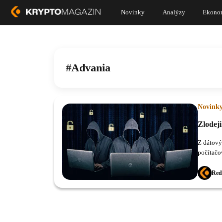
Novinky
Analýzy
Ekono
Advania
Novink
Zlodej
Z dátovýc
počítačo
Red