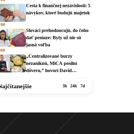
Cesta k finančnej nezávislosti: 5
návykov, ktoré budujú majetok
:00
Slováci prehodnocujú, do čoho
dať peniaze: Byty už nie sú
jasná voľba
:00
„Centralizované burzy
nezaniknú, MiCA posilní
dôveru,” hovorí David
Zábranský
Najčítanejšie
3h
24h
7d