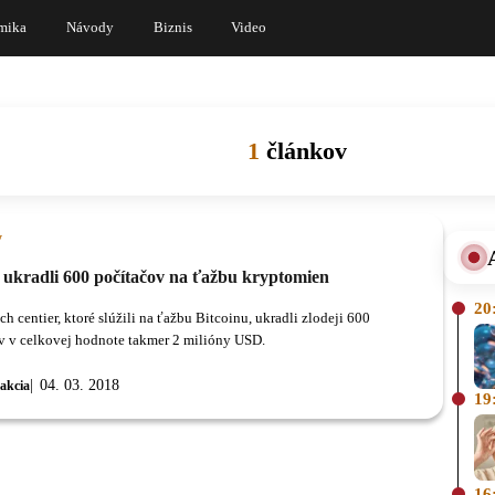
mika
Návody
Biznis
Video
1
článkov
y
i ukradli 600 počítačov na ťažbu kryptomien
20
h centier, ktoré slúžili na ťažbu Bitcoinu, ukradli zlodeji 600
v v celkovej hodnote takmer 2 milióny USD.
04. 03. 2018
akcia
19
16