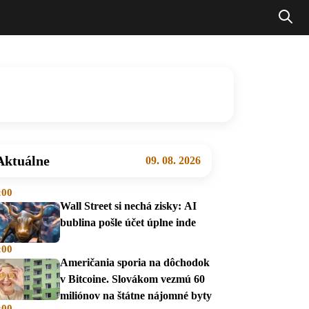
Aktuálne
09. 08. 2026
:00
Wall Street si nechá zisky: AI
bublina pošle účet úplne inde
:00
Američania sporia na dôchodok
v Bitcoine. Slovákom vezmú 60
miliónov na štátne nájomné byty
:00