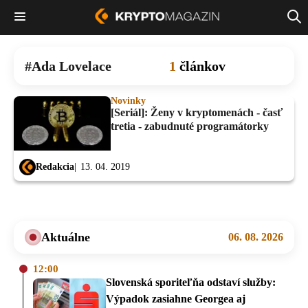
Ada Lovelace
1
článkov
Novinky
[Seriál]: Ženy v kryptomenách - časť
tretia - zabudnuté programátorky
Redakcia
13. 04. 2019
Aktuálne
06. 08. 2026
12:00
Slovenská sporiteľňa odstaví služby:
Výpadok zasiahne Georgea aj