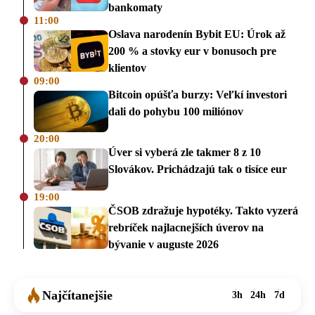
bankomaty
11:00
Oslava narodenín Bybit EU: Úrok až
200 % a stovky eur v bonusoch pre
klientov
09:00
Bitcoin opúšťa burzy: Veľkí investori
dali do pohybu 100 miliónov
20:00
Úver si vyberá zle takmer 8 z 10
Slovákov. Prichádzajú tak o tisíce eur
19:00
ČSOB zdražuje hypotéky. Takto vyzerá
rebríček najlacnejších úverov na
bývanie v auguste 2026
Najčítanejšie
3h
24h
7d