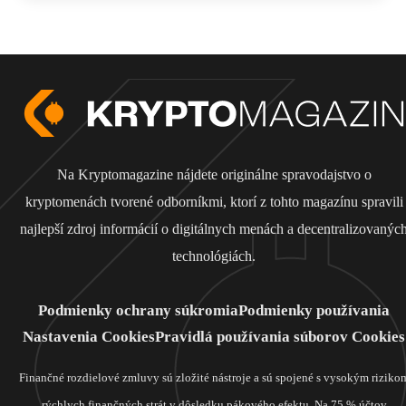
Na Kryptomagazine nájdete originálne spravodajstvo o
kryptomenách tvorené odborníkmi, ktorí z tohto magazínu spravili
najlepší zdroj informácií o digitálnych menách a decentralizovanýc
technológiách.
Podmienky ochrany súkromia
Podmienky používania
Nastavenia Cookies
Pravidlá používania súborov Cookies
Finančné rozdielové zmluvy sú zložité nástroje a sú spojené s vysokým riziko
rýchlych finančných strát v dôsledku pákového efektu. Na 75 % účtov