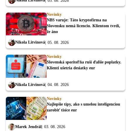
Nikola Litvinová
05. 08. 2026
Novinky
NBS varuje: Táto kryptofirma na
Slovensku nemá licenciu. Klientom tvrdí,
že áno
Nikola Litvinová
05. 08. 2026
Novinky
Slovenská sporiteľňa ruší ďalšie poplatky.
Klienti ušetria desiatky eur
Nikola Litvinová
04. 08. 2026
Novinky
Najlepšie tipy, ako s umelou inteligenciou
zarobiť tisíce eur
Marek Jendrál
03. 08. 2026