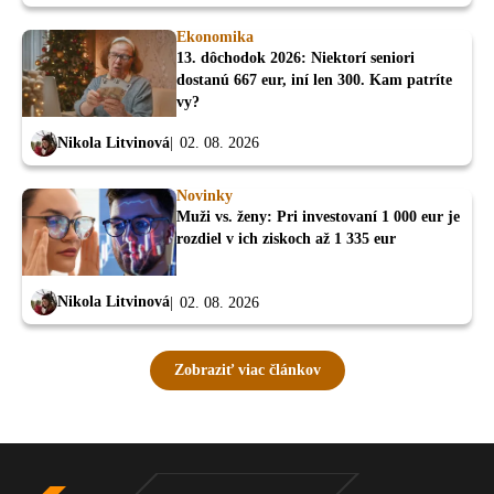
Ekonomika
13. dôchodok 2026: Niektorí seniori
dostanú 667 eur, iní len 300. Kam patríte
vy?
Nikola Litvinová
02. 08. 2026
Novinky
Muži vs. ženy: Pri investovaní 1 000 eur je
rozdiel v ich ziskoch až 1 335 eur
Nikola Litvinová
02. 08. 2026
Zobraziť viac článkov