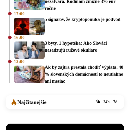
nezatvára. Rodinám zmizne 376 eur
ročne
17:00
5 signálov, že kryptoponuka je podvod
16:00
3 byty, 1 hypotéka: Ako Slováci
nasadzujú ružové okuliare
12:00
Ak by zajtra prestala chodiť výplata, 40
% slovenských domácností to neutiahne
ani mesiac
Najčítanejšie
3h
24h
7d