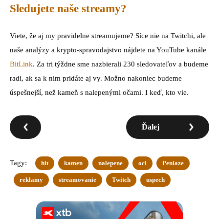
Sledujete naše streamy?
Viete, že aj my pravidelne streamujeme? Síce nie na Twitchi, ale
naše analýzy a krypto-spravodajstvo nájdete na YouTube kanále
BitLink
. Za tri týždne sme nazbierali 230 sledovateľov a budeme
radi, ak sa k nim pridáte aj vy. Možno nakoniec budeme
úspešnejší, než kameň s nalepenými očami. I keď, kto vie.
Ďalej
Tagy:
hit
kamen
nalepene
oci
Peniaze
reklamy
streamovanie
Twitch
uspech