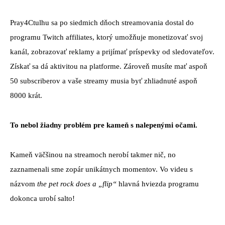
Pray4Ctulhu sa po siedmich dňoch streamovania dostal do
programu Twitch affiliates, ktorý umožňuje monetizovať svoj
kanál, zobrazovať reklamy a prijímať príspevky od sledovateľov.
Získať sa dá aktivitou na platforme. Zároveň musíte mať aspoň
50 subscriberov a vaše streamy musia byť zhliadnuté aspoň
8000 krát.
To nebol žiadny problém pre kameň s nalepenými očami.
Kameň väčšinou na streamoch nerobí takmer nič, no
zaznamenali sme zopár unikátnych momentov. Vo videu s
názvom
the pet rock does a „flip“
hlavná hviezda programu
dokonca urobí salto!