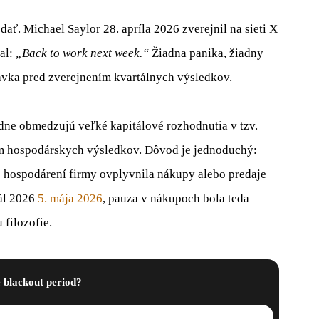
ť. Michael Saylor 28. apríla 2026 zverejnil na sieti X
al:
„Back to work next week.“
Žiadna panika, žiadny
távka pred zverejnením kvartálnych výsledkov.
ne obmedzujú veľké kapitálové rozhodnutia v tzv.
m hospodárskych výsledkov. Dôvod je jednoduchý:
 o hospodárení firmy ovplyvnila nákupy alebo predaje
tál 2026
5. mája 2026
, pauza v nákupoch bola teda
filozofie.
 blackout period?