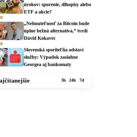
úrokov: sporenie, dlhopisy alebo
ETF a akcie?
00
„Nehnuteľnosť za Bitcoin bude
úplne bežná alternatíva,” tvrdí
Dávid Kokavec
00
Slovenská sporiteľňa odstaví
služby: Výpadok zasiahne
Georgea aj bankomaty
ajčítanejšie
3h
24h
7d