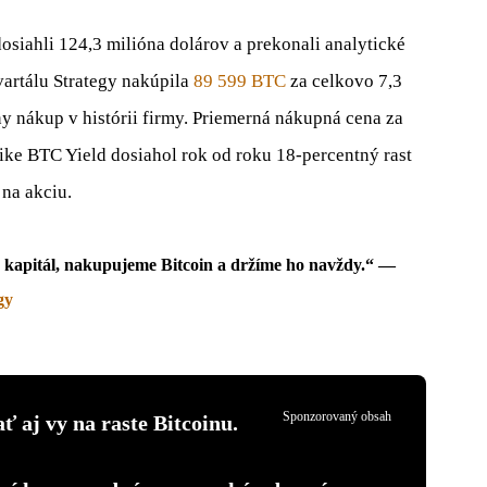
osiahli 124,3 milióna dolárov a prekonali analytické
vartálu Strategy nakúpila
89 599 BTC
za celkovo 7,3
ny nákup v histórii firmy. Priemerná nákupná cena za
ike BTC Yield dosiahol rok od roku 18-percentný rast
 na akciu.
e kapitál, nakupujeme Bitcoin a držíme ho navždy.“ —
gy
Sponzorovaný obsah
ť aj vy na raste Bitcoinu.