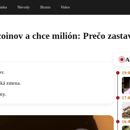
mika
Návody
Biznis
Video
coinov a chce milión: Prečo zast
A
ov.
19:
cká zmena.
ny.
17:
16: