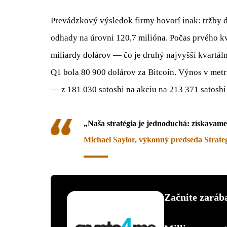
Prevádzkový výsledok firmy hovorí inak: tržby d
odhady na úrovni 120,7 milióna. Počas prvého k
miliardy dolárov — čo je druhý najvyšší kvartál
Q1 bola 80 900 dolárov za Bitcoin. Výnos v metr
— z 181 030 satoshi na akciu na 213 371 satoshi
„Naša stratégia je jednoduchá: získavam
Michael Saylor, výkonný predseda Strate
Začnite zarába