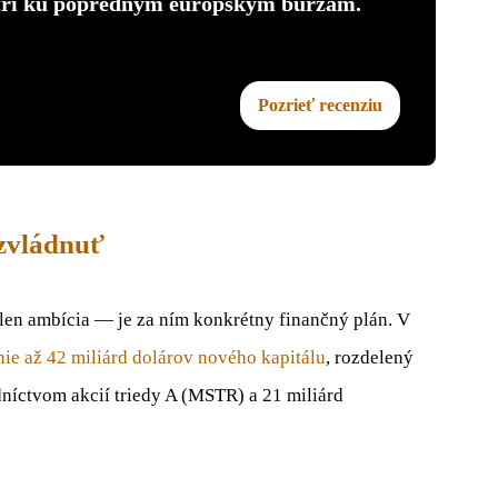
atrí ku popredným europským burzám.
Pozrieť recenziu
 zvládnuť
 len ambícia — je za ním konkrétny finančný plán. V
ie až 42 miliárd dolárov nového kapitálu
, rozdelený
dníctvom akcií triedy A (MSTR) a 21 miliárd