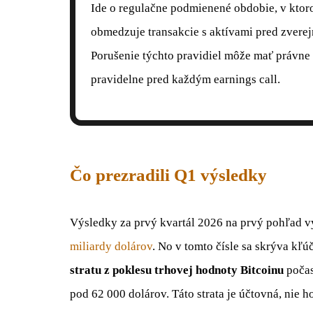
Ide o regulačne podmienené obdobie, v kto
obmedzuje transakcie s aktívami pred zvere
Porušenie týchto pravidiel môže mať právne 
pravidelne pred každým earnings call.
Čo prezradili Q1 výsledky
Výsledky za prvý kvartál 2026 na prvý pohľad vy
miliardy dolárov
. No v tomto čísle sa skrýva kľ
stratu z poklesu trhovej hodnoty Bitcoinu
počas
pod 62 000 dolárov. Táto strata je účtovná, nie h