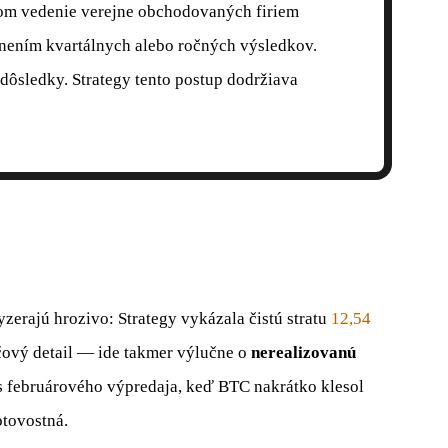
rom vedenie verejne obchodovaných firiem
jnením kvartálnych alebo ročných výsledkov.
dôsledky. Strategy tento postup dodržiava
zerajú hrozivo: Strategy vykázala čistú stratu
12,54
účový detail — ide takmer výlučne o
nerealizovanú
 februárového výpredaja, keď BTC nakrátko klesol
otovostná.