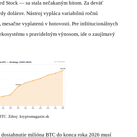
red Stock — sa stala nečakaným hitom. Za deväť
rdy dolárov. Nástroj vypláca variabilnú ročnú
, mesačne vyplatenú v hotovosti. Pre inštitucionálnych
n ekosystému s pravidelným výnosom, ide o zaujímavý
BTC. Zdroj: kryptomagazin.sk
a dosiahnutie milióna BTC do konca roka 2026 musí