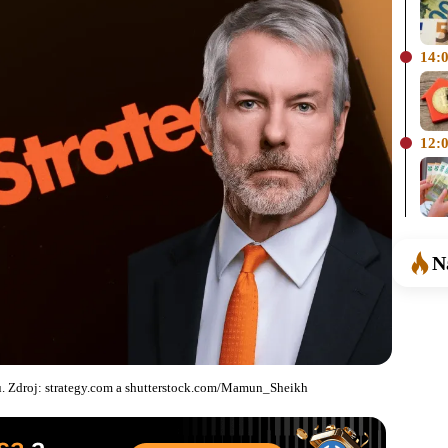
14:
12:
N
u. Zdroj: strategy.com a shutterstock.com/Mamun_Sheikh