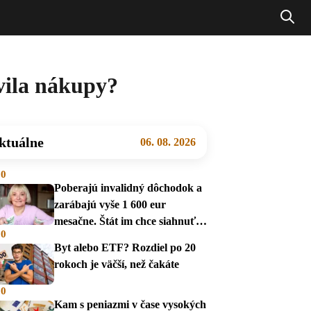
avila nákupy?
ktuálne
06. 08. 2026
00
Poberajú invalidný dôchodok a
zarábajú vyše 1 600 eur
mesačne. Štát im chce siahnuť
00
na dávky
Byt alebo ETF? Rozdiel po 20
rokoch je väčší, než čakáte
00
Kam s peniazmi v čase vysokých