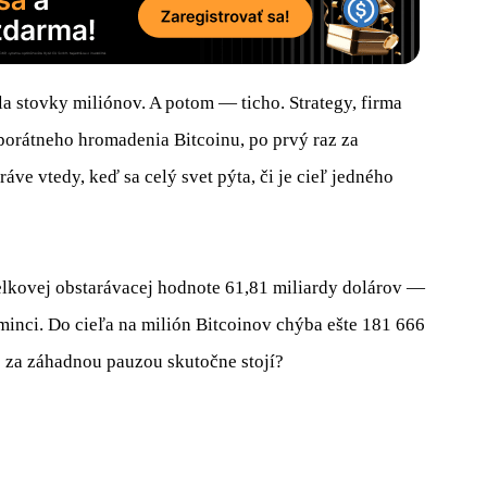
 stovky miliónov. A potom — ticho. Strategy, firma
porátneho hromadenia Bitcoinu, po prvý raz za
e vtedy, keď sa celý svet pýta, či je cieľ jedného
lkovej obstarávacej hodnote 61,81 miliardy dolárov —
minci. Do cieľa na milión Bitcoinov chýba ešte 181 666
čo za záhadnou pauzou skutočne stojí?