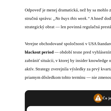
Odpoveď je menej dramatická, než by sa mohlo zda
stručnú správu:
„No buys this week.“
A hneď dod
strategický obrat — len povinná regulačná pres
Verejne obchodované spoločnosti v USA štandard
blackout period
— období tesne pred vyhlásení
zabrániť situácii, v ktorej by insider knowledge
aktív. Strategy zverejnila výsledky za prvý kvar
priamym dôsledkom tohto termínu — nie zmenou 
Čo je