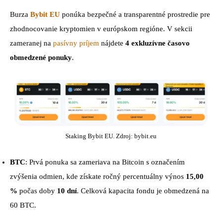
Burza
Bybit EU
ponúka bezpečné a transparentné prostredie pre
zhodnocovanie kryptomien v európskom regióne. V sekcii
zameranej na
pasívny príjem
nájdete
4 exkluzívne časovo
obmedzené ponuky
.
Staking Bybit EU. Zdroj: bybit.eu
BTC
: Prvá ponuka sa zameriava na Bitcoin s označením
zvýšenia odmien, kde získate ročný percentuálny výnos
15,00
%
počas doby
10 dní
. Celková kapacita fondu je obmedzená na
60 BTC.