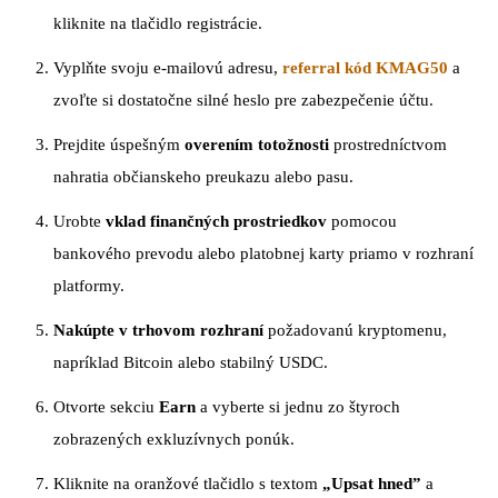
kliknite na tlačidlo registrácie.
Vyplňte svoju e-mailovú adresu,
referral kód KMAG50
a
zvoľte si dostatočne silné heslo pre zabezpečenie účtu.
Prejdite úspešným
overením totožnosti
prostredníctvom
nahratia občianskeho preukazu alebo pasu.
Urobte
vklad finančných prostriedkov
pomocou
bankového prevodu alebo platobnej karty priamo v rozhraní
platformy.
Nakúpte v trhovom rozhraní
požadovanú kryptomenu,
napríklad Bitcoin alebo stabilný USDC.
Otvorte sekciu
Earn
a vyberte si jednu zo štyroch
zobrazených exkluzívnych ponúk.
Kliknite na oranžové tlačidlo s textom
„Upsat hned”
a