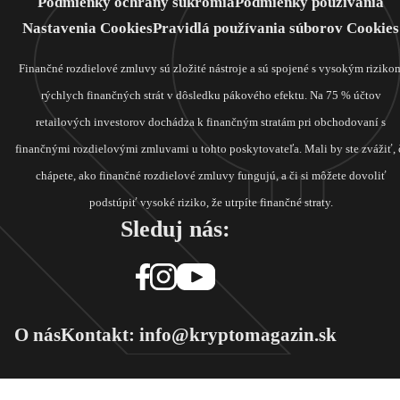
Podmienky ochrany súkromia
Podmienky používania
Nastavenia Cookies
Pravidlá používania súborov Cookies
Finančné rozdielové zmluvy sú zložité nástroje a sú spojené s vysokým riziko
rýchlych finančných strát v dôsledku pákového efektu. Na 75 % účtov
retailových investorov dochádza k finančným stratám pri obchodovaní s
finančnými rozdielovými zmluvami u tohto poskytovateľa. Mali by ste zvážiť, 
chápete, ako finančné rozdielové zmluvy fungujú, a či si môžete dovoliť
podstúpiť vysoké riziko, že utrpíte finančné straty.
Sleduj nás:
O nás
Kontakt: info@kryptomagazin.sk