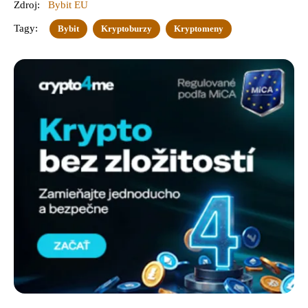
Zdroj:
Bybit EU
Tagy:
Bybit
Kryptoburzy
Kryptomeny