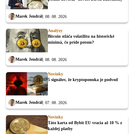
Marek Jendrál
08. 08. 2026
Analýzy
Bitcoin stláča volatilitu na historické
minimá, čo príde potom?
Marek Jendrál
08. 08. 2026
Novinky
5 signálov, že kryptoponuka je podvod
Marek Jendrál
07. 08. 2026
Novinky
Táto karta od Bybit EU vracia až 10 % z
každej platby