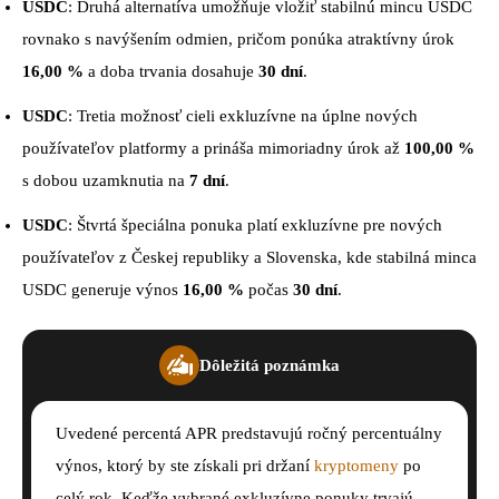
USDC
: Druhá alternatíva umožňuje vložiť stabilnú mincu USDC
rovnako s navýšením odmien, pričom ponúka atraktívny úrok
16,00 %
a doba trvania dosahuje
30 dní
.
USDC
: Tretia možnosť cieli exkluzívne na úplne nových
používateľov platformy a prináša mimoriadny úrok až
100,00 %
s dobou uzamknutia na
7 dní
.
USDC
: Štvrtá špeciálna ponuka platí exkluzívne pre nových
používateľov z Českej republiky a Slovenska, kde stabilná minca
USDC generuje výnos
16,00 %
počas
30 dní
.
Dôležitá poznámka
Uvedené percentá APR predstavujú ročný percentuálny
výnos, ktorý by ste získali pri držaní
kryptomeny
po
celý rok. Keďže vybrané exkluzívne ponuky trvajú