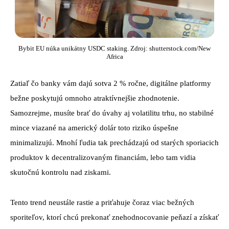
Bybit EU núka unikátny USDC staking. Zdroj: shutterstock.com/New
Africa
Zatiaľ čo banky vám dajú sotva 2 % ročne, digitálne platformy
bežne poskytujú omnoho atraktívnejšie zhodnotenie.
Samozrejme, musíte brať do úvahy aj volatilitu trhu, no stabilné
mince viazané na americký dolár toto riziko úspešne
minimalizujú. Mnohí ľudia tak prechádzajú od starých sporiacich
produktov k decentralizovaným financiám, lebo tam vidia
skutočnú kontrolu nad ziskami.
Tento trend neustále rastie a priťahuje čoraz viac bežných
sporiteľov, ktorí chcú prekonať znehodnocovanie peňazí a získať