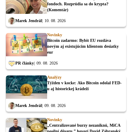
fondoch. Rozprúdia sa do krypta?
(Komentár)
Marek Jendrál
10. 08. 2026
Novinky
Bitcoin zadarmo: Bybit EU rozdáva
novým aj existujúcim klientom desiatky
eur
PR články
09. 08. 2026
Analýzy
Týžden v kocke: Ako Bitcoin odolal FED-
u aj historickej krádeži
Marek Jendrál
09. 08. 2026
Novinky
„Centralizované burzy nezaniknú, MiCA
posilní dôveru,” hovorí David Zábranský