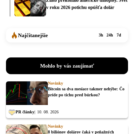
Zlato prekonalo americké dlhopisy. Svet
v roku 2026 potichu opúšťa dolár
Najčítanejšie
3h
24h
7d
Mohlo by vás zaujímať
Novinky
Bitcoin sa dva mesiace takmer nehýbe: Čo
príde po tichu pred búrkou?
PR články
10. 08. 2026
Novinky
8 biliónov dolárov čaká v peňažných