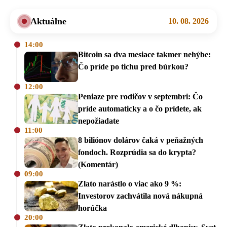
Aktuálne
10. 08. 2026
14:00
Bitcoin sa dva mesiace takmer nehýbe:
Čo príde po tichu pred búrkou?
12:00
Peniaze pre rodičov v septembri: Čo
príde automaticky a o čo prídete, ak
nepožiadate
11:00
8 biliónov dolárov čaká v peňažných
fondoch. Rozprúdia sa do krypta?
(Komentár)
09:00
Zlato narástlo o viac ako 9 %:
Investorov zachvátila nová nákupná
horúčka
20:00