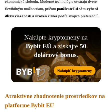
ekonomickú slobodu. Moderné technológie otvárajú dvere
flexibilným možnostiam, pričom
používateľ si sám vyberá
dĺžku viazanosti a úroveň rizika
podľa svojich preferencií.
Nakúpte kryptomeny na
Bybit EÚ
a získajte
50
dolárový bonus
.
Nakúpiť kryptomeny
Atraktívne zhodnotenie prostriedkov na
platforme Bybit EU